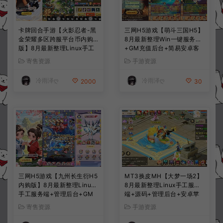
卡牌回合手游【火影忍者-黑
三网H5游戏【萌斗三国H5】
金荣耀多区跨服平台币内购
8月最新整理Win一键服务端
版】8月最新整理Linux手工
+GM充值后台+简易安卓客
服务端+CDK授权后台+安卓
户端+详细搭建教程+视频教
寄售资源
手游资源
+详细搭建教程+视频教程
程
冷雨泽ღ
冷雨泽ღ
2000
30
三网H5游戏【九州长生衍H5
MT3换皮MH【大梦一场2】
内购版】8月最新整理Linux
8月最新整理Linux手工服务
手工服务端+管理后台+GM
端+源码+管理后台+安卓苹
授权后台+简易安卓客户端
果双端+详细搭建教程+视频
寄售资源
手游资源
+详细搭建教程+视频教程
教程