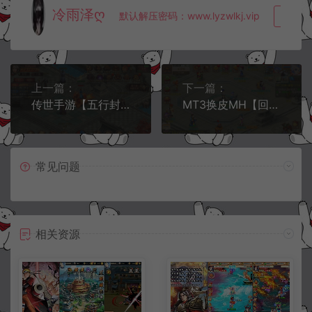
冷雨泽ღ
默认解压密码：www.lyzwlkj.vip
复制
上一篇：
下一篇：
传世手游【五行封印】9月最新整理Linux手工服务端+GM工具+安卓苹果双端+详细搭建教程
MT3换皮MH【回味西游】9月最新整理Linux手工服务端+运营后台+GM后台+安卓苹果双端+详细搭建教程
常见问题
相关资源