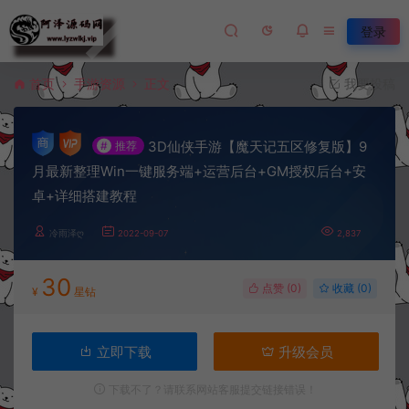
登录
首页
手游资源
正文
我要投稿
3D仙侠手游【魔天记五区修复版】9
#
推荐
月最新整理Win一键服务端+运营后台+GM授权后台+安
卓+详细搭建教程
冷雨泽ღ
2022-09-07
2,837
30
点赞 (
0
)
收藏 (0)
¥
星钻
立即下载
升级会员
下载不了？请联系网站客服提交链接错误！