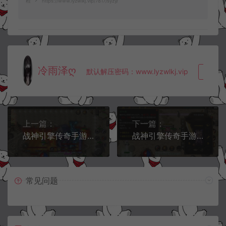
程
https://www.lyzwlkj.vip/7817/syzy/
冷雨泽ღ
默认解压密码：www.lyzwlkj.vip
复制
上一篇：
下一篇：
战神引擎传奇手游【至尊火龙六大陆修复版】7月最新整理Win一键服务端+加速网关+六大陆+多地图+多BOSS+自动回收+点天灯+炫酷光柱+GM充值后台+安卓苹果双端+详细搭建教程
战神引擎传奇手游【1.80东方不败精品战神白猪版】7月最新整理Win一键服务端+复刻经典地图+GM充值后台+安卓苹果双端+详细搭建教程
常见问题