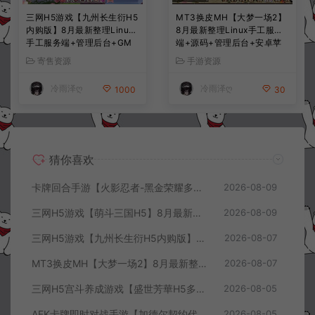
三网H5游戏【九州长生衍H5
MT3换皮MH【大梦一场2】
内购版】8月最新整理Linux
8月最新整理Linux手工服务
手工服务端+管理后台+GM
端+源码+管理后台+安卓苹
授权后台+简易安卓客户端
果双端+详细搭建教程+视频
寄售资源
手游资源
+详细搭建教程+视频教程
教程
冷雨泽ღ
冷雨泽ღ
1000
30
猜你喜欢
卡牌回合手游【火影忍者-黑金荣耀多区跨服平台币内购版】8月最新整理Linux手工服务端+CDK授权后台+安卓+详细搭建教程+视频教程
2026-08-09
三网H5游戏【萌斗三国H5】8月最新整理Win一键服务端+GM充值后台+简易安卓客户端+详细搭建教程+视频教程
2026-08-09
三网H5游戏【九州长生衍H5内购版】8月最新整理Linux手工服务端+管理后台+GM授权后台+简易安卓客户端+详细搭建教程+视频教程
2026-08-07
MT3换皮MH【大梦一场2】8月最新整理Linux手工服务端+源码+管理后台+安卓苹果双端+详细搭建教程+视频教程
2026-08-07
三网H5宫斗养成游戏【盛世芳華H5多区跨服代金券内购优化版】8月最新整理Linux手工服务端+CDK授权后台+全资源安卓+详细搭建教程+视频教程
2026-08-05
AFK卡牌即时对战手游【加德尔契约代金券内购修复版】8月最新整理Linux手工服务端+前后端全套源码+CDK授权后台+安卓苹果双端+详细搭建教程+视频教程
2026-08-05