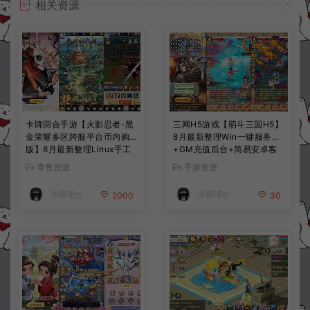
相关资源
卡牌回合手游【火影忍者-黑
三网H5游戏【萌斗三国H5】
金荣耀多区跨服平台币内购
8月最新整理Win一键服务端
版】8月最新整理Linux手工
+GM充值后台+简易安卓客
服务端+CDK授权后台+安卓
户端+详细搭建教程+视频教
寄售资源
手游资源
+详细搭建教程+视频教程
程
冷雨泽ღ
冷雨泽ღ
2000
30