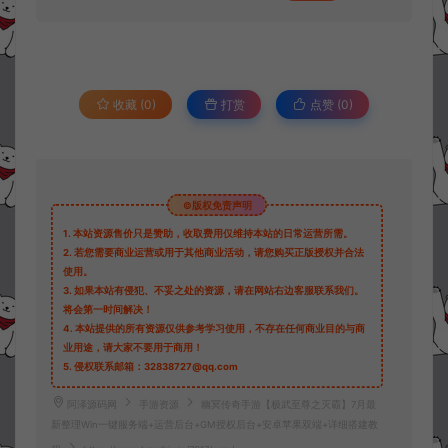
收藏 (0)
打赏
点赞 (
0
)
©版权免责声明
1.
本站资源售价只是赞助，收取费用仅维持本站的日常运营所需。
2.
若您需要商业运营或用于其他商业活动，请您购买正版授权并合法
使用。
3.
如果本站有侵犯、不妥之处的资源，请在网站右边客服联系我们。
将会第一时间解决！
4.
本站提供的所有资源仅供参考学习使用，不存在任何商业目的与商
业用途，请大家不要用于商用！
5.
侵权联系邮箱：32838727@qq.com
阿泽源码网
手游资源
幽冥传奇手游【极武至尊之灭霸】7月最
新整理Win一键服务端+运营后台+GM授权后台+安卓苹果双端+详细搭建教