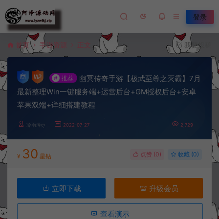
登录
首页
手游资源
正文
我要投稿
幽冥传奇手游【极武至尊之灭霸】7月
#
推荐
最新整理Win一键服务端+运营后台+GM授权后台+安卓
苹果双端+详细搭建教程
冷雨泽ღ
2022-07-27
2,729
30
点赞 (
0
)
收藏 (0)
¥
星钻
立即下载
升级会员
查看演示