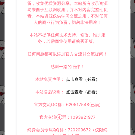
得，收集优质资源分享。本站所有收录资源
均来自于互联网收集，并不对内容完整性负
责。本站资源仅供学习交流之用，不对任何
人的商业行为负责，切勿非法用途！
本站不提供任何技术支持、修改、维护服
务，若需商业使用请购买正版。
任何问题都可以添加官方交流群交流提问！
感谢一路的陪伴！
资源下载
50
此资源下载价格为
星钻，请先
登录
本站免责声明：
点击查看（必看）
本站售后说明：
点击查看（必看）
官方交流QQ群：620517548(已满)
收藏 (0)
打赏
点赞 (
0
)
官方交流④群：1093921977
终身会员专属QQ群：720209672（仅限终