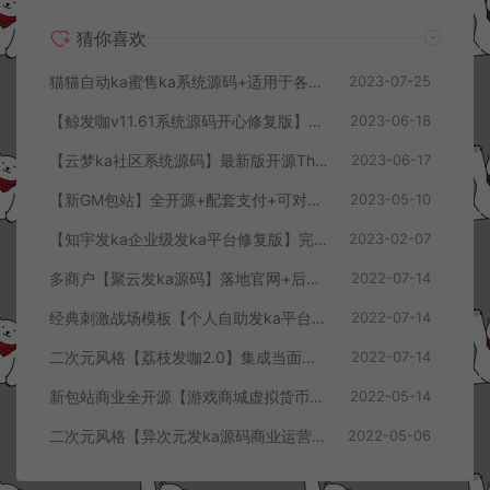
猜你喜欢
猫猫自动ka蜜售ka系统源码+适用于各种电商-优惠卷-论坛邀请码-充值ka-激活码-注册码
2023-07-25
【鲸发咖v11.61系统源码开心修复版】无后门+安装教程
2023-06-18
【云梦ka社区系统源码】最新版开源ThinkPHP+安装教程
2023-06-17
【新GM包站】全开源+配套支付+可对接GM后台+管理后台+代理后台+详细搭建教程
2023-05-10
【知宇发ka企业级发ka平台修复版】完整源码+多商户入驻+对接微信公众号+对接免签支付+详细搭建教程
2023-02-07
多商户【聚云发ka源码】落地官网+后台+码支付
2022-07-14
经典刺激战场模板【个人自助发ka平台】在线自动发ka网
2022-07-14
二次元风格【荔枝发咖2.0】集成当面付+扩展信息功能
2022-07-14
新包站商业全开源【游戏商城虚拟货币交易平台】支付已对接+第三方登录+可生成充值面额卡密+运营后台+GM充值后台+详细搭建教程
2022-05-14
二次元风格【异次元发ka源码商业运营版】荔枝发咖V3.0二次元风格发ka网全开源源码+对接免签约支付接口+详细搭建教程
2022-05-06