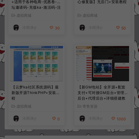
+适用于各种电商-优惠卷-论
心修复版】无后门+安装教程
坛邀请码-充值ka-激活码-注
册码
虚拟商城
虚拟商城
冷雨泽ღ
冷雨泽ღ
30
50
【云梦ka社区系统源码】最
【新GM包站】全开源+配套
新版开源ThinkPHP+安装教
支付+可对接GM后台+管理
程
后台+代理后台+详细搭建教
程
虚拟商城
寄售资源
冷雨泽ღ
冷雨泽ღ
0
1000