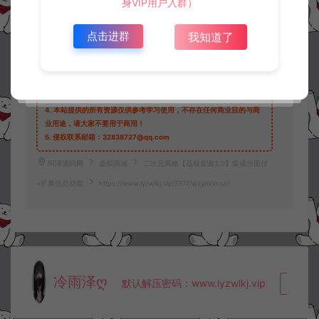
身VIP用户入群）
©版权免责声明
点击进群
我知道了
1.
本站资源售价只是赞助，收取费用仅维持本站的日常运营所需。
2.
若您需要商业运营或用于其他商业活动，请您购买正版授权并合法
使用。
3.
如果本站有侵犯、不妥之处的资源，请在网站右边客服联系我们。
将会第一时间解决！
4.
本站提供的所有资源仅供参考学习使用，不存在任何商业目的与商
业用途，请大家不要用于商用！
5.
侵权联系邮箱：32838727@qq.com
阿泽源码网
虚拟商城
二次元风格【荔枝发咖2.0】集成当面付
+扩展信息功能
https://www.lyzwlkj.vip/7377/wzym/xnsc/
冷雨泽ღ
默认解压密码：www.lyzwlkj.vip
复制