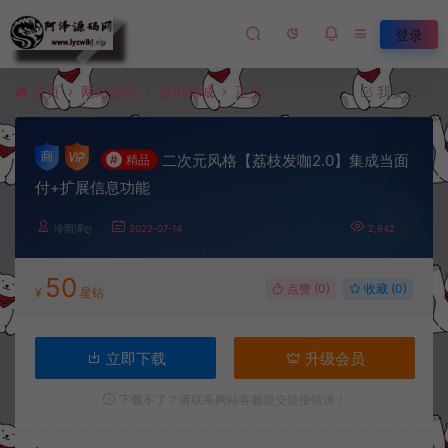
登录
首页
网站源码
虚拟商城
正文
我要投稿
二次元风格【荔枝发咖2.0】集成当面
#
精品
付+扩展信息功能
冷雨泽ღ
2022-07-14
2,942
50
点赞 (
0
)
收藏 (0)
¥
星钻
立即下载
升级会员
下载不了？请联系网站客服提交链接错误！