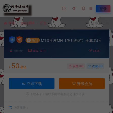
登录
首页
游戏源码
正文
我要投稿
MT3换皮MH【岁月西游】全套源码
#
热门
冷雨泽ღ
2022-07-11
3,505
50
点赞 (
0
)
收藏 (0)
¥
星钻
立即下载
升级会员
下载不了？请联系网站客服提交链接错误！
增值服务：