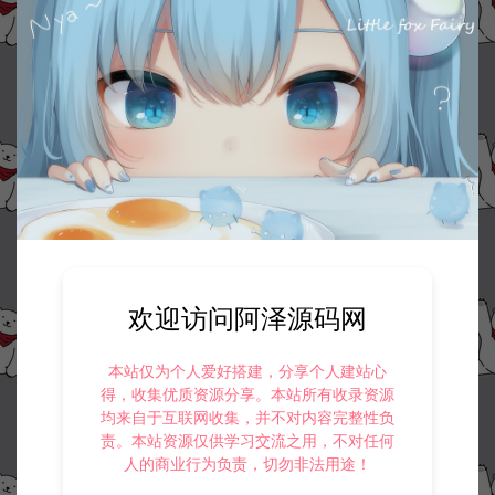
资源下载
50
此资源下载价格为
星钻，请先
登录
收藏 (0)
打赏
点赞 (
0
)
欢迎访问阿泽源码网
©版权免责声明
1.
本站资源售价只是赞助，收取费用仅维持本站的日常运营所需。
本站仅为个人爱好搭建，分享个人建站心
2.
若您需要商业运营或用于其他商业活动，请您购买正版授权并合法
使用。
得，收集优质资源分享。本站所有收录资源
3.
如果本站有侵犯、不妥之处的资源，请在网站右边客服联系我们。
均来自于互联网收集，并不对内容完整性负
将会第一时间解决！
责。本站资源仅供学习交流之用，不对任何
4.
本站提供的所有资源仅供参考学习使用，不存在任何商业目的与商
人的商业行为负责，切勿非法用途！
业用途，请大家不要用于商用！
5.
侵权联系邮箱：32838727@qq.com