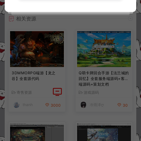
相关资源
3DMMORPG端游【龙之
Q萌卡牌回合手游【法兰城的
谷】全套源代码
回忆】全套服务端源码+客户
端源码+策划文档
寄售资源
游戏源码
thanh
冷雨泽ღ
3000
30