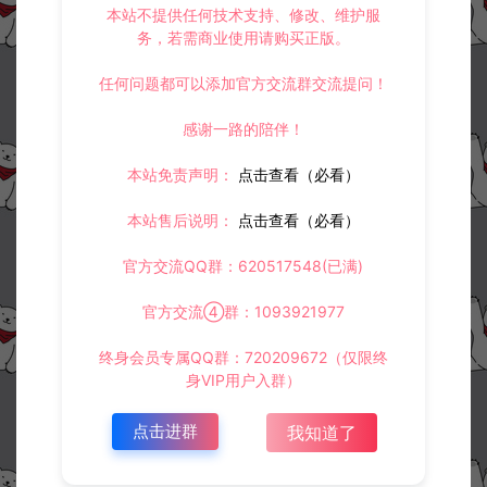
本站不提供任何技术支持、修改、维护服
务，若需商业使用请购买正版。
阿泽源码网
游戏源码
MT3换皮MH【岁月西游】全套源码
https://www.lyzwlkj.vip/7235/yxym/
任何问题都可以添加官方交流群交流提问！
感谢一路的陪伴！
本站免责声明：
点击查看（必看）
冷雨泽ღ
默认解压密码：www.lyzwlkj.vip
复制
本站售后说明：
点击查看（必看）
官方交流QQ群：620517548(已满)
官方交流④群：1093921977
上一篇：
下一篇：
仙梦奇缘-完整全套服务端源码+客户端源码+策划文档+服务端编译视频教程
MT3换皮【九黎西游】全套源码
终身会员专属QQ群：720209672（仅限终
身VIP用户入群）
点击进群
我知道了
常见问题