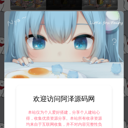
资源下载
30
此资源下载价格为
星钻，请先
登录
收藏 (0)
打赏
点赞 (
0
)
欢迎访问阿泽源码网
©版权免责声明
本站仅为个人爱好搭建，分享个人建站心
1.
本站资源售价只是赞助，收取费用仅维持本站的日常运营所需。
得，收集优质资源分享。本站所有收录资源
2.
若您需要商业运营或用于其他商业活动，请您购买正版授权并合法
均来自于互联网收集，并不对内容完整性负
使用。