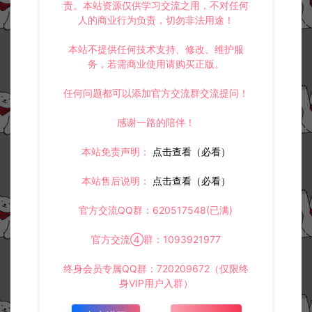
责。本站资源仅供学习交流之用，不对任何
3.
如果本站有侵犯、不妥之处的资源，请在网站右边客服联系我们。
人的商业行为负责，切勿非法用途！
将会第一时间解决！
4.
本站提供的所有资源仅供参考学习使用，不存在任何商业目的与商
业用途，请大家不要用于商用！
本站不提供任何技术支持、修改、维护服
5.
侵权联系邮箱：32838727@qq.com
务，若需商业使用请购买正版。
阿泽源码网
小游戏H5
三网H5塔防游戏【重建末日避难所H5】
任何问题都可以添加官方交流群交流提问！
7月最新整理Linux手工服务端+Win一键服务端+解压即玩+简易安卓客户端
+详细搭建教程
https://www.lyzwlkj.vip/60648/syzy/xyxh5/
感谢一路的陪伴！
本站免责声明：
点击查看（必看）
本站售后说明：
点击查看（必看）
官方交流QQ群：620517548(已满)
冷雨泽ღ
默认解压密码：www.lyzwlkj.vip
复制
官方交流④群：1093921977
终身会员专属QQ群：720209672（仅限终
身VIP用户入群）
上一篇：
下一篇：
三网H5休闲游戏【欢乐水果机H5】7月最新整理Linux手工服务端+Win一键服务端+解压即玩+简易安卓客户端+详细搭建教程
三网H5塔防游戏【小兵战争H5】7月最新整理Linux手工服务端+Win一键服务端+解压即玩+简易安卓客户端+详细搭建教程