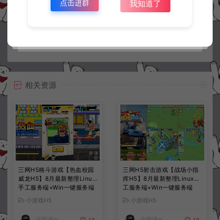
点击进群
我知道了
常见问题
相关资源
三网H5格斗游戏【热血校园
三网H5射击游戏【战场小指
威龙H5】8月最新整理Linux
挥H5】8月最新整理Linux手
手工服务端+Win一键服务端
工服务端+Win一键服务端
+解压即玩+简易安卓客户端
+解压即玩+简易安卓客户端
小游戏H5
小游戏H5
+详细搭建教程
+详细搭建教程
冷雨泽ღ
冷雨泽ღ