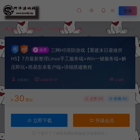
登录
首页
手游资源
小游戏H5
正文
我要投稿
三网H5塔防游戏【重建末日避难所
#
推荐
H5】7月最新整理Linux手工服务端+Win一键服务端+解
压即玩+简易安卓客户端+详细搭建教程
冷雨泽ღ
2026-07-07
2,438
30
点赞 (
0
)
收藏 (0)
¥
星钻
立即下载
升级会员
下载不了？请联系网站客服提交链接错误！