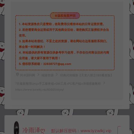
©版权免责声明
1.
本站资源售价只是赞助，收取费用仅维持本站的日常运营所需。
2.
若您需要商业运营或用于其他商业活动，请您购买正版授权并合法
使用。
3.
如果本站有侵犯、不妥之处的资源，请在网站右边客服联系我们。
将会第一时间解决！
4.
本站提供的所有资源仅供参考学习使用，不存在任何商业目的与商
业用途，请大家不要用于商用！
5.
侵权联系邮箱：32838727@qq.com
阿泽源码网
端游资源
经典武侠端游【天龙八部之085魔改版】
7月最新整理Linux手工服务端+GM工具+PC客户端+详细搭建教程
https://www.lyzwlkj.vip/60605/dyzy/
冷雨泽ღ
默认解压密码：www.lyzwlkj.vip
复制