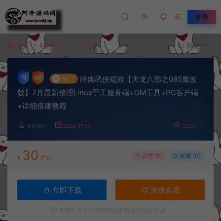
登录
首页
端游资源
正文
我要投稿
经典武侠端游【天龙八部之085魔改
#
热门
版】7月最新整理Linux手工服务端+GM工具+PC客户端
+详细搭建教程
冷雨泽ღ
2026-07-03
2,221
30
点赞 (
0
)
收藏 (0)
¥
星钻
立即下载
升级会员
下载不了？请联系网站客服提交链接错误！