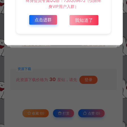
终身会员专属QQ群：720209672（仅限终
身VIP用户入群）
点击进群
我知道了
资源下载
30
此资源下载价格为
星钻，请先
登录
收藏 (0)
打赏
点赞 (
0
)