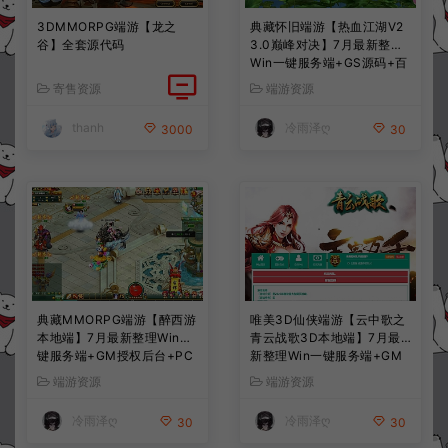
3DMMORPG端游【龙之
典藏怀旧端游【热血江湖V2
谷】全套源代码
3.0巅峰对决】7月最新整理
Win一键服务端+GS源码+百
宝阁+在线GM工具+PC客户
寄售资源
端游资源
端+详细搭建教程
thanh
冷雨泽ღ
3000
30
典藏MMORPG端游【醉西游
唯美3D仙侠端游【云中歌之
本地端】7月最新整理Win一
青云战歌3D本地端】7月最
键服务端+GM授权后台+PC
新整理Win一键服务端+GM
客户端+详细搭建教程
工具+PC客户端+详细搭建教
端游资源
端游资源
程
冷雨泽ღ
冷雨泽ღ
30
30