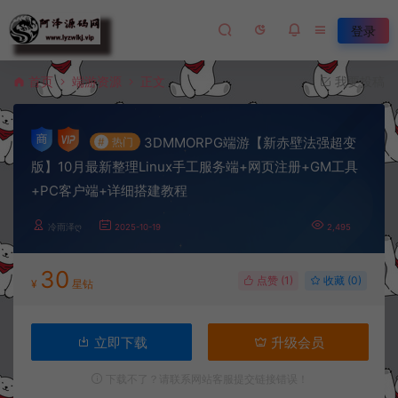
登录
首页
端游资源
正文
我要投稿
3DMMORPG端游【新赤壁法强超变
#
热门
版】10月最新整理Linux手工服务端+网页注册+GM工具
+PC客户端+详细搭建教程
冷雨泽ღ
2025-10-19
2,495
30
点赞 (
1
)
收藏 (0)
¥
星钻
立即下载
升级会员
下载不了？请联系网站客服提交链接错误！