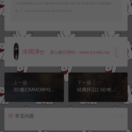
10月最新整理Linux手工服务端+网页注册+GM工具+PC客户端+详细搭建教
程
https://www.lyzwlkj.vip/52967/dyzy/
冷雨泽ღ
默认解压密码：www.lyzwlkj.vip
复制
上一篇：
下一篇：
3D魔幻MMORPG端游【永恒之塔3.5精修版】10月最新整理Win一键服务端+GM指令+PC客户端+详细搭建教程
经典怀旧2.5D奇迹端游【远古奇迹S6魔改版】10月最新整理Win一键服务端+网页注册+GM工具+PC客户端+详细搭建教程
常见问题