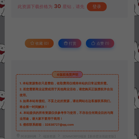
30
此资源下载价格为
星钻，请先
登录
收藏 (0)
打赏
点赞 (
1
)
©版权免责声明
1.
本站资源售价只是赞助，收取费用仅维持本站的日常运营所需。
2.
若您需要商业运营或用于其他商业活动，请您购买正版授权并合法
使用。
3.
如果本站有侵犯、不妥之处的资源，请在网站右边客服联系我们。
将会第一时间解决！
4.
本站提供的所有资源仅供参考学习使用，不存在任何商业目的与商
业用途，请大家不要用于商用！
5.
侵权联系邮箱：32838727@qq.com
阿泽源码网
端游资源
3DMMORPG端游【新赤壁法强超变版】