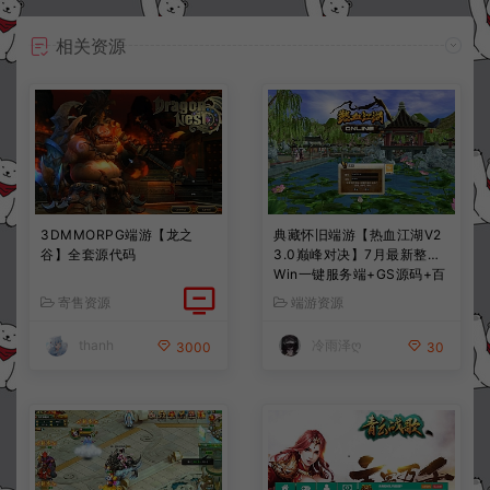
相关资源
3DMMORPG端游【龙之
典藏怀旧端游【热血江湖V2
谷】全套源代码
3.0巅峰对决】7月最新整理
Win一键服务端+GS源码+百
宝阁+在线GM工具+PC客户
寄售资源
端游资源
端+详细搭建教程
thanh
冷雨泽ღ
3000
30