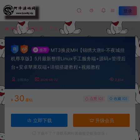
登录
首页
手游资源
正文
我要投稿
MT3换皮MH【锦绣大唐II-不夜城挂
#
推荐
机尊享版】5月最新整理Linux手工服务端+源码+管理后
台+安卓苹果双端+详细搭建教程+视频教程
冷雨泽ღ
2026-05-22
2,934
30
点赞 (
0
)
收藏 (0)
¥
星钻
立即下载
升级会员
下载不了？请联系网站客服提交链接错误！