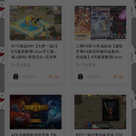
MT3换皮MH【大梦一场2】
三网H5宫斗养成游戏【盛世
8月最新整理Linux手工服务
芳華H5多区跨服代金券内购
端+源码+管理后台+安卓苹
优化版】8月最新整理Linux
果双端+详细搭建教程+视频
手工服务端+CDK授权后台
手游资源
手游资源
教程
+全资源安卓+详细搭建教程
+视频教程
冷雨泽ღ
冷雨泽ღ
30
30
AFK卡牌即时对战手游【加
RED三端引擎传奇手游【20