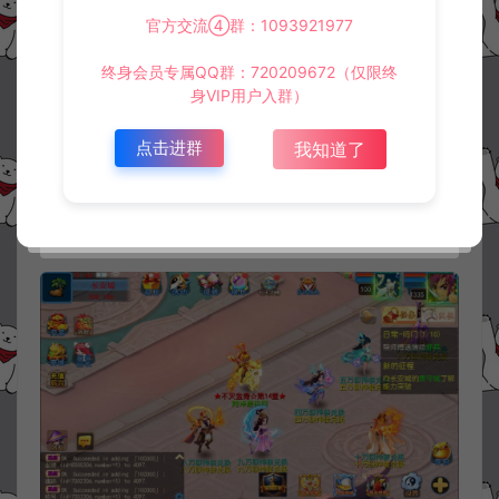
官方交流④群：1093921977
终身会员专属QQ群：720209672（仅限终
身VIP用户入群）
点击进群
我知道了