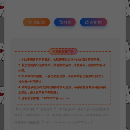
收藏 (0)
打赏
点赞 (
0
)
©版权免责声明
1.
本站资源售价只是赞助，收取费用仅维持本站的日常运营所需。
2.
若您需要商业运营或用于其他商业活动，请您购买正版授权并合法
使用。
3.
如果本站有侵犯、不妥之处的资源，请在网站右边客服联系我们。
将会第一时间解决！
4.
本站提供的所有资源仅供参考学习使用，不存在任何商业目的与商
业用途，请大家不要用于商用！
5.
侵权联系邮箱：32838727@qq.com
阿泽源码网
手游资源
MT3换皮MH【锦绣大唐II-不夜城挂机尊
享版】5月最新整理Linux手工服务端+源码+管理后台+安卓苹果双端+详细
搭建教程+视频教程
https://www.lyzwlkj.vip/59780/syzy/