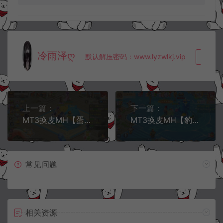
冷雨泽ღ
默认解压密码：www.lyzwlkj.vip
复制
上一篇：
下一篇：
MT3换皮MH【蛋蛋星海挂机尊享版】5月最新整理Linux手工服务端+源码+管理后台+安卓苹果双端+详细搭建教程+视频教程
MT3换皮MH【豹豹6全民鏖战挂机尊享版】5月最新整理Linux手工服务端+源码+管理后台+安卓苹果双端+详细搭建教程+视频教程
常见问题
相关资源