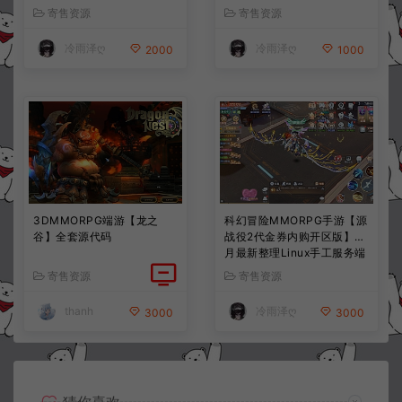
服务端+前后端全套源码+CD
服务端+加解密工具+CDK授
寄售资源
寄售资源
K授权后台+安卓苹果双端
权后台+安卓+详细搭建教程
+详细搭建教程+视频教程
+视频教程
冷雨泽ღ
冷雨泽ღ
2000
1000
3DMMORPG端游【龙之
科幻冒险MMORPG手游【源
谷】全套源代码
战役2代金券内购开区版】7
月最新整理Linux手工服务端
+配套源码+多功能管理后台
寄售资源
寄售资源
+支付后台+CDK授权后台
+安卓+详细搭建教程+视频
thanh
冷雨泽ღ
3000
3000
教程