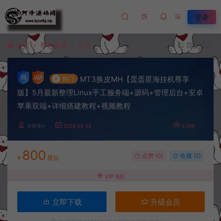
登录
首页
寄售资源
正文
我要投稿
MT3换皮MH【蛋蛋星海挂机尊享
#
热门
版】5月最新整理Linux手工服务端+源码+管理后台+安卓
苹果双端+详细搭建教程+视频教程
冷雨泽ღ
2026-05-22
3,068
800
点赞 (
0
)
收藏 (2)
¥
星钻
VIP 8折
立即下载
升级会员