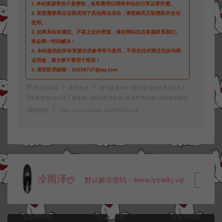
1.
本站资源售价只是赞助，收取费用仅维持本站的日常运营所需。
2.
若您需要商业运营或用于其他商业活动，请您购买正版授权并合法
使用。
3.
如果本站有侵犯、不妥之处的资源，请在网站右边客服联系我们。
将会第一时间解决！
4.
本站提供的所有资源仅供参考学习使用，不存在任何商业目的与商
业用途，请大家不要用于商用！
5.
侵权联系邮箱：32838727@qq.com
阿泽源码网
寄售资源
MT3换皮MH【蛋蛋星海挂机尊享版】5
月最新整理Linux手工服务端+源码+管理后台+安卓苹果双端+详细搭建教程
+视频教程
https://www.lyzwlkj.vip/59752/syzy/
冷雨泽ღ
默认解压密码：www.lyzwlkj.vip
复制