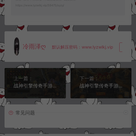
https://www.lyzwlkj.vip/59475/syzy/
冷雨泽ღ
默认解压密码：www.lyzwlkj.vip
复制
上一篇：
下一篇：
战神引擎传奇手游【寻梦录单职业八大陆[白猪G2.5免授权版]】5月最新整理Win一键服务端+GM充值后台+安卓苹果双端+详细搭建教程+视频教程
战神引擎传奇手游【1.80苍月传奇四大陆[白猪7.1免授权版]】5月最新整理Win一键服务端+GM充值后台+安卓苹果双端+详细搭建教程+视频教程
常见问题