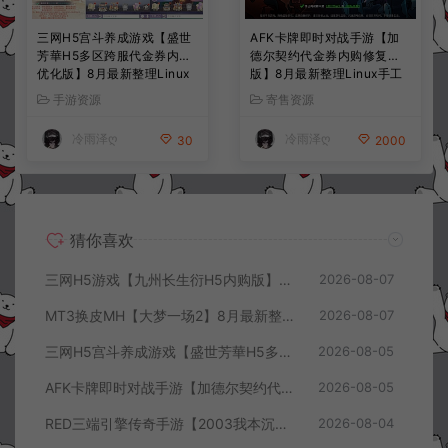
三网H5宫斗养成游戏【盛世
AFK卡牌即时对战手游【加
芳華H5多区跨服代金券内购
德尔契约代金券内购修复
优化版】8月最新整理Linux
版】8月最新整理Linux手工
手工服务端+CDK授权后台
服务端+前后端全套源码+CD
手游资源
寄售资源
+全资源安卓+详细搭建教程
K授权后台+安卓苹果双端
+视频教程
+详细搭建教程+视频教程
冷雨泽ღ
冷雨泽ღ
30
2000
猜你喜欢
三网H5游戏【九州长生衍H5内购版】8月最新整理Linux手工服务端+管理后台+GM授权后台+简易安卓客户端+详细搭建教程+视频教程
2026-08-07
MT3换皮MH【大梦一场2】8月最新整理Linux手工服务端+源码+管理后台+安卓苹果双端+详细搭建教程+视频教程
2026-08-07
三网H5宫斗养成游戏【盛世芳華H5多区跨服代金券内购优化版】8月最新整理Linux手工服务端+CDK授权后台+全资源安卓+详细搭建教程+视频教程
2026-08-05
AFK卡牌即时对战手游【加德尔契约代金券内购修复版】8月最新整理Linux手工服务端+前后端全套源码+CDK授权后台+安卓苹果双端+详细搭建教程+视频教程
2026-08-05
RED三端引擎传奇手游【2003我本沉默三职业】8月最新整理Win一键服务端+PC安卓+详细搭建教程
2026-08-04