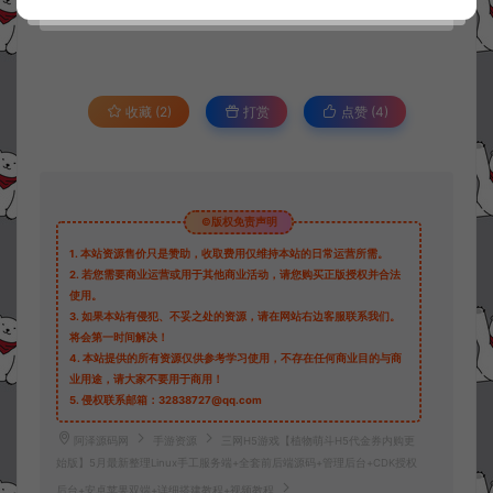
收藏 (2)
打赏
点赞 (
4
)
©版权免责声明
1.
本站资源售价只是赞助，收取费用仅维持本站的日常运营所需。
2.
若您需要商业运营或用于其他商业活动，请您购买正版授权并合法
使用。
3.
如果本站有侵犯、不妥之处的资源，请在网站右边客服联系我们。
将会第一时间解决！
4.
本站提供的所有资源仅供参考学习使用，不存在任何商业目的与商
业用途，请大家不要用于商用！
5.
侵权联系邮箱：32838727@qq.com
阿泽源码网
手游资源
三网H5游戏【植物萌斗H5代金券内购更
始版】5月最新整理Linux手工服务端+全套前后端源码+管理后台+CDK授权
后台+安卓苹果双端+详细搭建教程+视频教程