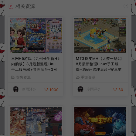
相关资源
三网H5游戏【九州长生衍H5
MT3换皮MH【大梦一场2】
内购版】8月最新整理Linux
8月最新整理Linux手工服务
手工服务端+管理后台+GM
端+源码+管理后台+安卓苹
授权后台+简易安卓客户端
果双端+详细搭建教程+视频
寄售资源
手游资源
+详细搭建教程+视频教程
教程
冷雨泽ღ
冷雨泽ღ
1000
30