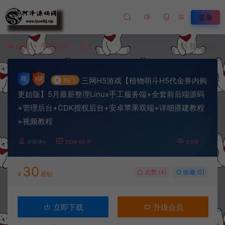
登录
首页
手游资源
正文
我要投稿
三网H5游戏【植物萌斗H5代金券内购
#
热门
更始版】5月最新整理Linux手工服务端+全套前后端源码
+管理后台+CDK授权后台+安卓苹果双端+详细搭建教程
+视频教程
冷雨泽ღ
2026-05-17
5,018
30
点赞 (
4
)
收藏 (2)
¥
星钻
立即下载
升级会员