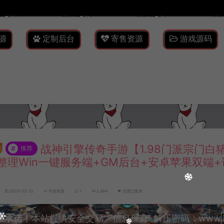
源
定制后台
寄售资源
游戏源码
战神引擎传奇手游【1.98门派宗门白猪
#
推荐
整理Win一键服务端+GM后台+安卓苹果双端
2023-03-22
手游资源
1
2,484
百度已收录
重承诺
丨本站提供安全交易、信息保真! 解压密码：www.lyzw