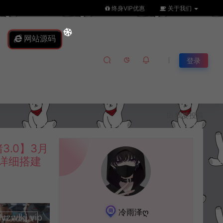
终身VIP优惠
关于我们
网站源码
登录
我要投稿
3.0】3月
+详细搭建
冷雨泽ღ
lkj.vip
升级会员