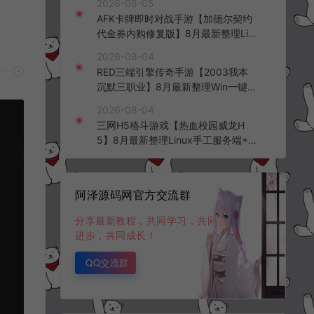
2026-08-05
台+全资源安卓+详细搭建教程+视频
AFK卡牌即时对战手游【加德尔契约
教程
代金券内购修复版】8月最新整理Lin
ux手工服务端+前后端全套源码+CD
2026-08-04
K授权后台+安卓苹果双端+详细搭建
RED三端引擎传奇手游【2003我本
教程+视频教程
沉默三职业】8月最新整理Win一键
服务端+PC安卓+详细搭建教程
2026-08-04
三网H5格斗游戏【热血校园威龙H
5】8月最新整理Linux手工服务端+W
in一键服务端+解压即玩+简易安卓客
户端+详细搭建教程
阿泽源码网官方交流群
分享最新教程，共同学习，共同
进步，共同成长！
QQ交流群