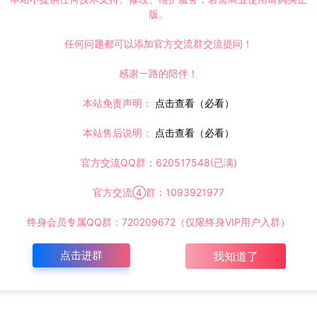
版。
任何问题都可以添加官方交流群交流提问！
感谢一路的陪伴！
本站免责声明：
点击查看（必看）
本站售后说明：
点击查看（必看）
官方交流QQ群：620517548(已满)
官方交流④群：1093921977
终身会员专属QQ群：720209672（仅限终身VIP用户入群）
点击进群
我知道了