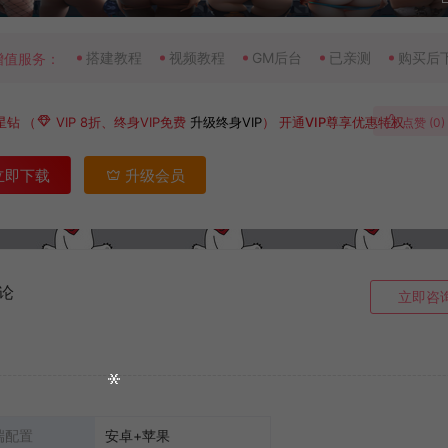
搭建教程
视频教程
GM后台
已亲测
购买后
增值服务：
星钻
（
VIP 8折、终身VIP免费
升级终身VIP
）
开通VIP尊享优惠特权
点赞 (
0
)
立即下载
升级会员
论
立即咨
端配置
安卓+苹果