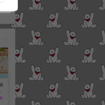
合
月
工
荐
服务