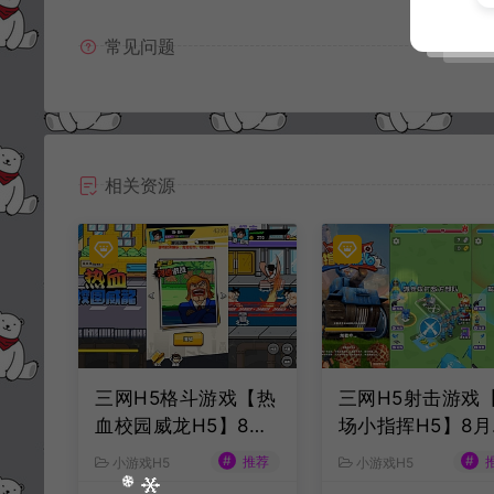
常见问题
相关资源
三网H5格斗游戏【热
三网H5射击游戏
血校园威龙H5】8月
场小指挥H5】8月
最新整理Linux手工
新整理Linux手工
#
#
推荐
小游戏H5
小游戏H5
服务端+Win一键服务
务端+Win一键服