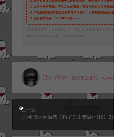
2.
若您需要商业运营或用于其他商业活动，请您购买正版授权并合法使用。
3.
如果本站有侵犯、不妥之处的资源，请在网站右边客服联系我们。将会第一
4.
本站提供的所有资源仅供参考学习使用，不存在任何商业目的与商业用途，
5.
侵权联系邮箱：32838727@qq.com
阿泽源码网
小游戏H5
三网H5休闲游戏【猫猫的球H5】3月最新整理L
https://www.lyzwlkj.vip/58325/syzy/xyxh5/
冷雨泽ღ
默认解压密码：www.lyzwlkj.vip
上一篇：
三网H5休闲游戏【帽子先生梦游记H5】