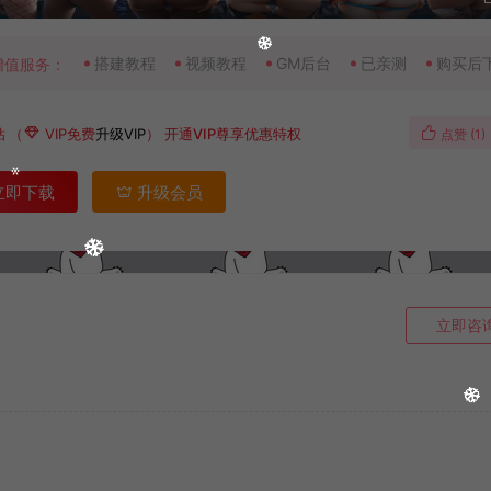
搭建教程
视频教程
GM后台
已亲测
购买后
增值服务：
钻
（
VIP免费
升级VIP
）
开通VIP尊享优惠特权
点赞 (
1
)
立即下载
升级会员
立即咨