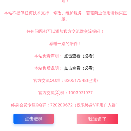
途！
时间解决！
本站不提供任何技术支持、修改、维护服务，若需商业使用请购买正
请大家不要用于商用！
版。
inux手工服务端+Win一键服务端+解压即玩+简易安卓客户端+详细搭建教程
任何问题都可以添加官方交流群交流提问！
感谢一路的陪伴！
本站免责声明：
点击查看（必看）
本站售后说明：
点击查看（必看）
复制本文链接
官方交流QQ群：620517548(已满)
官方交流④群：1093921977
下一篇：
终身会员专属QQ群：720209672（仅限终身VIP用户入群）
3月最新整理Linux手工服务端+Win一键服务端+解压即玩+简易安卓客户端+详细搭建教程
点击进群
我知道了