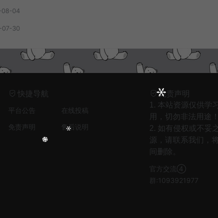
-08-04
-07-30
快捷导航
免责声明
1. 本站资源仅供学
平台公告
在线投稿
用，切勿非法用途
免责声明
售后说明
2. 如有侵权或不妥
源，请联系我们，
间删除。
官方交流④
1
只剩晚风入我怀（回忆版） - 娱乐王牌先锋
群:1093921977
2
爱是虚伪命题 - 音乐马车
3
安和桥(女生版) - 白允y