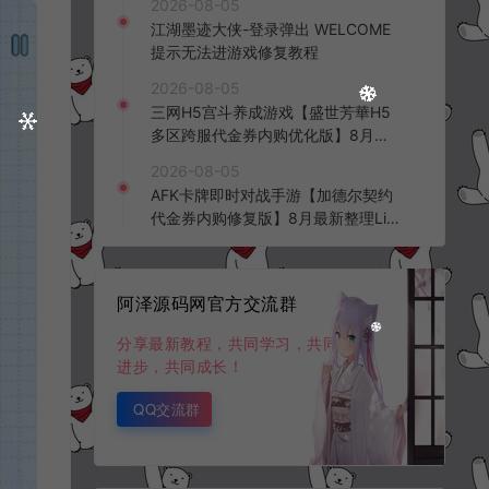
2026-08-05
频教程
江湖墨迹大侠-登录弹出 WELCOME
提示无法进游戏修复教程
2026-08-05
三网H5宫斗养成游戏【盛世芳華H5
多区跨服代金券内购优化版】8月最
新整理Linux手工服务端+CDK授权后
2026-08-05
台+全资源安卓+详细搭建教程+视频
AFK卡牌即时对战手游【加德尔契约
教程
代金券内购修复版】8月最新整理Lin
ux手工服务端+前后端全套源码+CD
K授权后台+安卓苹果双端+详细搭建
教程+视频教程
阿泽源码网官方交流群
分享最新教程，共同学习，共同
进步，共同成长！
QQ交流群