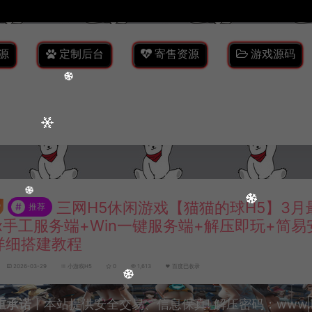
源
定制后台
寄售资源
游戏源码
三网H5休闲游戏【猫猫的球H5】3月
#
推荐
nux手工服务端+Win一键服务端+解压即玩+简
详细搭建教程
2026-03-29
小游戏H5
0
1,613
百度已收录
重承诺
丨本站提供安全交易、信息保真! 解压密码：www.lyzw