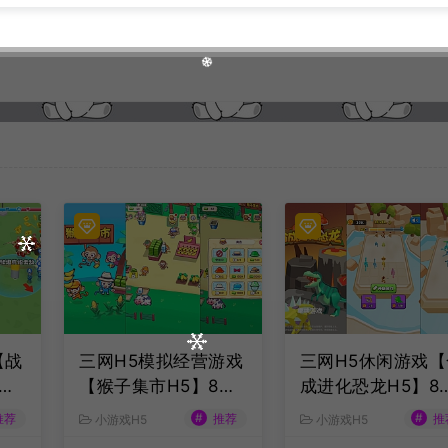
【战
三网H5模拟经营游戏
三网H5休闲游戏【
最
【猴子集市H5】8月
成进化恐龙H5】8
服
最新整理Linux手工
最新整理Linux手
#
#
推荐
推荐
推
小游戏H5
小游戏H5
务端
服务端+Win一键服务
服务端+Win一键