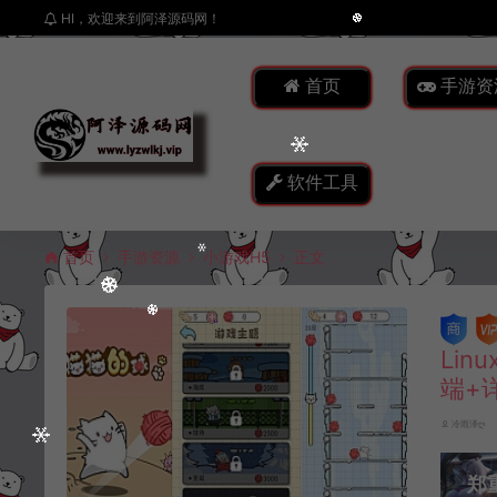
HI，欢迎来到阿泽源码网！
首页
手游资
软件工具
首页
手游资源
小游戏H5
正文
Li
端+
冷雨泽ღ
郑