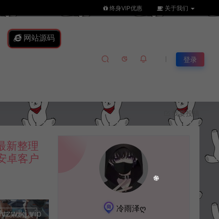
终身VIP优惠
关于我们
网站源码
登录
我要投稿
最新整理
易安卓客户
冷雨泽ღ
lkj.vip
升级会员