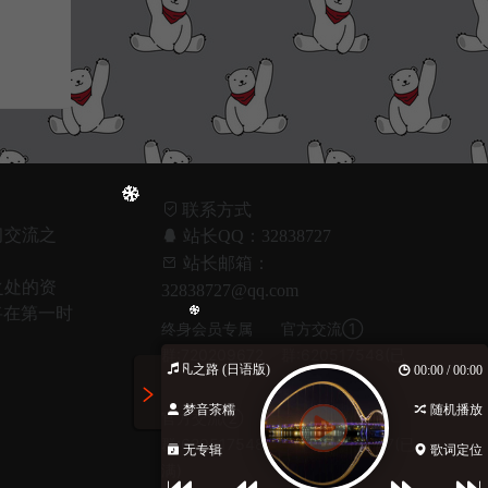
联系方式
习交流之
站长QQ：32838727
！
站长邮箱：
之处的资
32838727@qq.com
将在第一时
终身会员专属
官方交流①
群:720209672
群:620517548(已
平凡之路 (日语版)
00:00 / 00:00
满)
梦音茶糯
随机播放
官方交流②
官方交流③
群:620517548(已
群:1045932367(已
无专辑
歌词定位
满)
满)