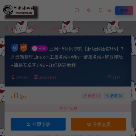
登录
首页
手游资源
小游戏H5
正文
我要投稿
三网H5休闲游戏【超级解压馆H5】3
#
推荐
月最新整理Linux手工服务端+Win一键服务端+解压即玩
+简易安卓客户端+详细搭建教程
冷雨泽ღ
2026-03-29
1,827
0
点赞 (
1
)
收藏 (0)
¥
星钻
VIP免费
立即下载
升级会员