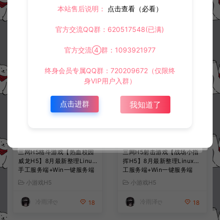
本站售后说明：
点击查看（必看）
常见问题
官方交流QQ群：620517548(已满)
官方交流④群：1093921977
相关资源
终身会员专属QQ群：720209672（仅限终
身VIP用户入群）
点击进群
我知道了
三网H5格斗游戏【热血校园
三网H5射击游戏【战场小指
威龙H5】8月最新整理Linux
挥H5】8月最新整理Linux手
手工服务端+Win一键服务端
工服务端+Win一键服务端
+解压即玩+简易安卓客户端
+解压即玩+简易安卓客户端
小游戏H5
小游戏H5
+详细搭建教程
+详细搭建教程
冷雨泽ღ
冷雨泽ღ
18
18