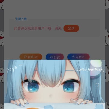
资源下载
此资源仅限注册用户下载，请先
登录
收藏 (0)
打赏
点赞 (
1
)
©版权免责声明
1.
本站资源售价只是赞助，收取费用仅维持本站的日常运营所需。
2.
若您需要商业运营或用于其他商业活动，请您购买正版授权并合法
使用。
3.
如果本站有侵犯、不妥之处的资源，请在网站右边客服联系我们。
将会第一时间解决！