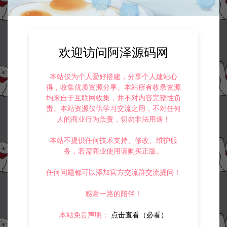
4.
本站提供的所有资源仅供参考学习使用，不存在任何商业目的与商
业用途，请大家不要用于商用！
5.
侵权联系邮箱：32838727@qq.com
阿泽源码网
小游戏H5
三网H5休闲游戏【超级解压馆H5】3月
欢迎访问阿泽源码网
最新整理Linux手工服务端+Win一键服务端+解压即玩+简易安卓客户端+详
细搭建教程
https://www.lyzwlkj.vip/58322/syzy/xyxh5/
本站仅为个人爱好搭建，分享个人建站心
得，收集优质资源分享。本站所有收录资源
均来自于互联网收集，并不对内容完整性负
责。本站资源仅供学习交流之用，不对任何
人的商业行为负责，切勿非法用途！
冷雨泽ღ
默认解压密码：www.lyzwlkj.vip
复制
本站不提供任何技术支持、修改、维护服
务，若需商业使用请购买正版。
任何问题都可以添加官方交流群交流提问！
上一篇：
下一篇：
感谢一路的陪伴！
三网H5休闲游戏【猫猫的球H5】3月最新整理Linux手工服务端+Win一键服务端+解压即玩+简易安卓客户端+详细搭建教程
三网H5割草游戏【射击特工队H5】3月最新整理Linux手工服务端+Win一键服务端+解压即玩+简易安卓客户端+详细搭建教程
本站免责声明：
点击查看（必看）