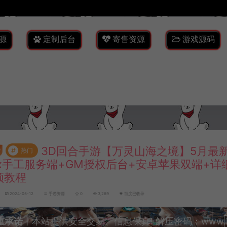
源
定制后台
寄售资源
游戏源码
3D回合手游【万灵山海之境】5月最
#
热门
nux手工服务端+GM授权后台+安卓苹果双端+
频教程
2024-05-12
手游资源
0
3,269
百度已收录
重承诺
丨本站提供安全交易、信息保真! 解压密码：www.lyzw