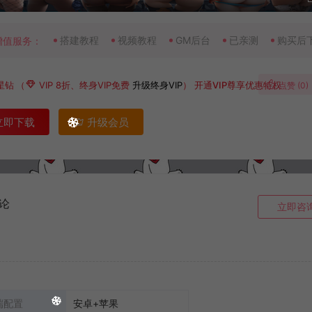
搭建教程
视频教程
GM后台
已亲测
购买后
增值服务：
星钻
（
VIP 8折、终身VIP免费
升级终身VIP
）
开通VIP尊享优惠特权
点赞 (
0
)
立即下载
升级会员
论
立即咨
端配置
安卓+苹果