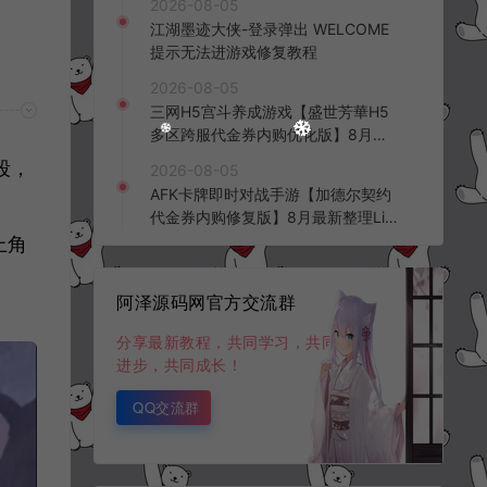
2026-08-05
频教程
江湖墨迹大侠-登录弹出 WELCOME
提示无法进游戏修复教程
2026-08-05
三网H5宫斗养成游戏【盛世芳華H5
多区跨服代金券内购优化版】8月最
新整理Linux手工服务端+CDK授权后
段，
2026-08-05
台+全资源安卓+详细搭建教程+视频
AFK卡牌即时对战手游【加德尔契约
教程
代金券内购修复版】8月最新整理Lin
ux手工服务端+前后端全套源码+CD
上角
K授权后台+安卓苹果双端+详细搭建
教程+视频教程
阿泽源码网官方交流群
分享最新教程，共同学习，共同
进步，共同成长！
QQ交流群