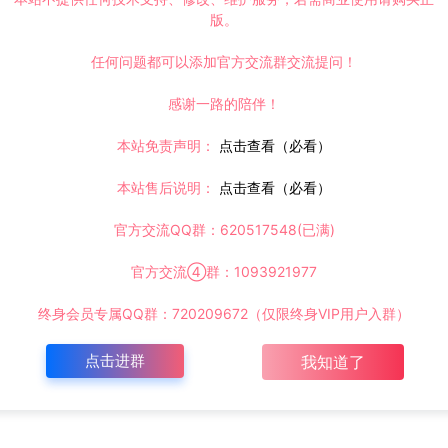
版。
任何问题都可以添加官方交流群交流提问！
感谢一路的陪伴！
本站免责声明：
点击查看（必看）
本站售后说明：
点击查看（必看）
官方交流QQ群：620517548(已满)
官方交流④群：1093921977
终身会员专属QQ群：720209672（仅限终身VIP用户入群）
点击进群
我知道了