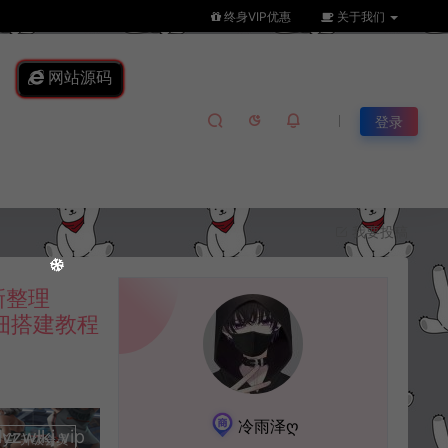
终身VIP优惠
关于我们
网站源码
登录
我要投稿
新整理
详细搭建教程
冷雨泽ღ
lkj.vip
升级会员