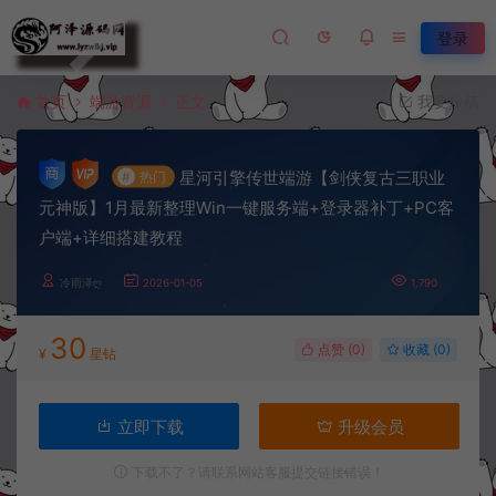
登录
首页
端游资源
正文
我要投稿
星河引擎传世端游【剑侠复古三职业
#
热门
元神版】1月最新整理Win一键服务端+登录器补丁+PC客
户端+详细搭建教程
冷雨泽ღ
2026-01-05
1,790
30
点赞 (
0
)
收藏 (0)
¥
星钻
立即下载
升级会员
下载不了？请联系网站客服提交链接错误！