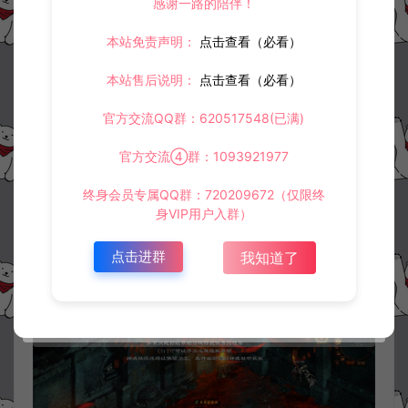
感谢一路的陪伴！
本站免责声明：
点击查看（必看）
本站售后说明：
点击查看（必看）
官方交流QQ群：620517548(已满)
官方交流④群：1093921977
终身会员专属QQ群：720209672（仅限终
身VIP用户入群）
点击进群
我知道了