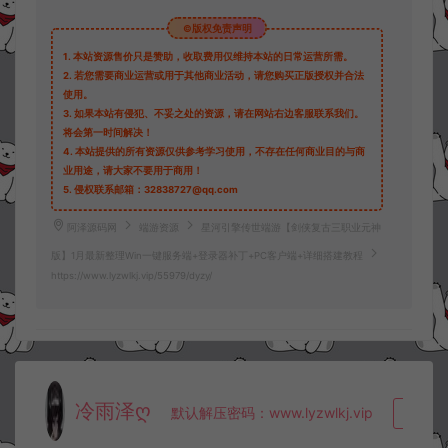
©版权免责声明
1.
本站资源售价只是赞助，收取费用仅维持本站的日常运营所需。
2.
若您需要商业运营或用于其他商业活动，请您购买正版授权并合法
使用。
3.
如果本站有侵犯、不妥之处的资源，请在网站右边客服联系我们。
将会第一时间解决！
4.
本站提供的所有资源仅供参考学习使用，不存在任何商业目的与商
业用途，请大家不要用于商用！
5.
侵权联系邮箱：32838727@qq.com
阿泽源码网
端游资源
星河引擎传世端游【剑侠复古三职业元神
版】1月最新整理Win一键服务端+登录器补丁+PC客户端+详细搭建教程
https://www.lyzwlkj.vip/55979/dyzy/
冷雨泽ღ
默认解压密码：www.lyzwlkj.vip
复制