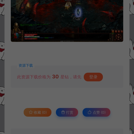
资源下载
30
此资源下载价格为
星钻，请先
登录
收藏 (0)
打赏
点赞 (
0
)