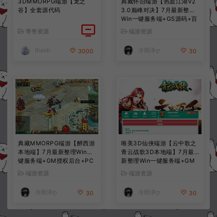
3DMMORPG端游【龙之
典藏怀旧端游【热血江湖V2
谷】全套源代码
3.0巅峰对决】7月最新整理
Win一键服务端+GS源码+百
宝阁+在线GM工具+PC客户
寄售资源
端游资源
端+详细搭建教程
thanh
冷雨泽ღ
3000
30
典藏MMORPG端游【醉西游
唯美3D仙侠端游【云中歌之
本地端】7月最新整理Win一
青云战歌3D本地端】7月最
键服务端+GM授权后台+PC
新整理Win一键服务端+GM
客户端+详细搭建教程
工具+PC客户端+详细搭建教
端游资源
端游资源
程
冷雨泽ღ
冷雨泽ღ
30
30