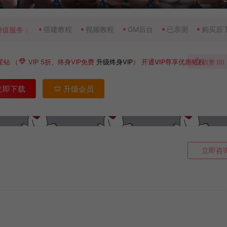
搭建教程
视频教程
GM后台
已亲测
购买后
增值服务：
星钻
（
VIP 5折、终身VIP免费
升级终身VIP
）
开通VIP尊享优惠特权
点赞 (
0
)
立即下载
升级会员
立即咨