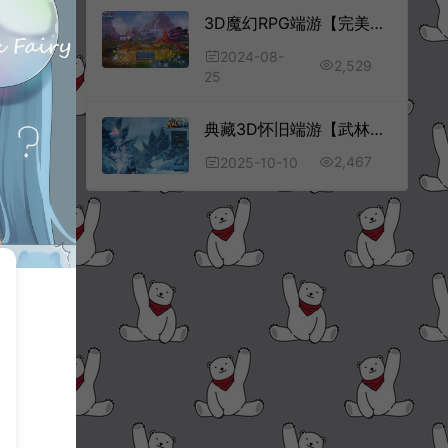
3D魔幻RPG端游【完美国际142人鱼传说前传】8月最新整理Linux手工服务端+管理后台+网页注册+GM指令+GM工具+PC客户端+详细搭建教程
2024-08-
2,529
25
典藏3D怀旧端游【武林外传401柔情复古100级强天位版】10月最新整理Linux手工服务端+网页注册+GM工具+PC客户端+详细搭建教程
2,467
2025-10-10