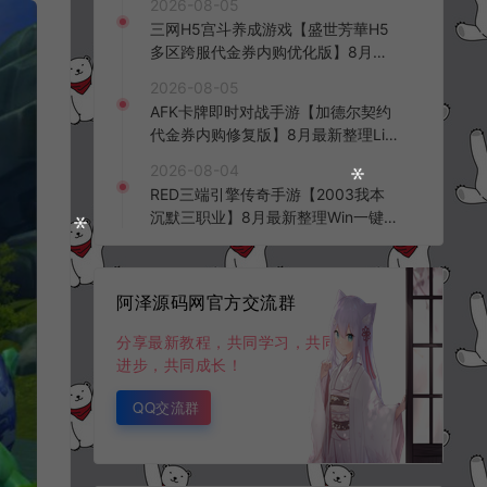
2026-08-05
三网H5宫斗养成游戏【盛世芳華H5
多区跨服代金券内购优化版】8月最
新整理Linux手工服务端+CDK授权后
2026-08-05
台+全资源安卓+详细搭建教程+视频
AFK卡牌即时对战手游【加德尔契约
教程
代金券内购修复版】8月最新整理Lin
ux手工服务端+前后端全套源码+CD
2026-08-04
K授权后台+安卓苹果双端+详细搭建
RED三端引擎传奇手游【2003我本
教程+视频教程
沉默三职业】8月最新整理Win一键
服务端+PC安卓+详细搭建教程
阿泽源码网官方交流群
分享最新教程，共同学习，共同
进步，共同成长！
QQ交流群