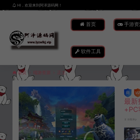
HI，欢迎来到阿泽源码网！
首页
手游资
软件工具
首页
端游资源
正文
最新
+P
冷雨泽ღ
郑