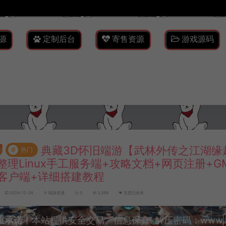
源
定制后台
寄售资源
游戏源码
典藏3D怀旧端游【武林外传之江湖缘起
#
热门
整理Linux手工服务端+攻略文档+网页注册+G
C客户端+详细搭建教程
2024-12-08
端游资源
0
3,399
百度已收录
重承诺
丨本站提供安全交易、信息保真! 解压密码：www.lyzw