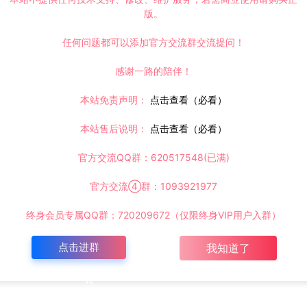
版。
任何问题都可以添加官方交流群交流提问！
感谢一路的陪伴！
本站免责声明：
点击查看（必看）
本站售后说明：
点击查看（必看）
官方交流QQ群：620517548(已满)
官方交流④群：1093921977
终身会员专属QQ群：720209672（仅限终身VIP用户入群）
点击进群
我知道了