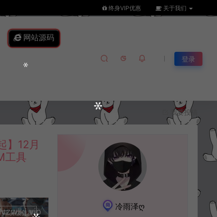
终身VIP优惠
关于我们
网站源码
登录
我要投稿
】12月
M工具
冷雨泽ღ
lkj.vip
升级会员