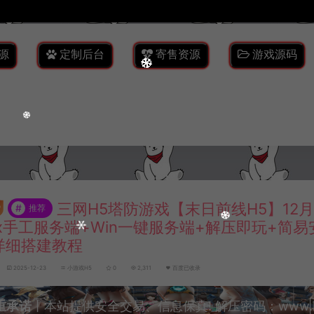
源
定制后台
寄售资源
游戏源码
三网H5塔防游戏【末日前线H5】12
#
推荐
nux手工服务端+Win一键服务端+解压即玩+简
详细搭建教程
2025-12-23
小游戏H5
0
2,311
百度已收录
重承诺
丨本站提供安全交易、信息保真! 解压密码：www.lyzw