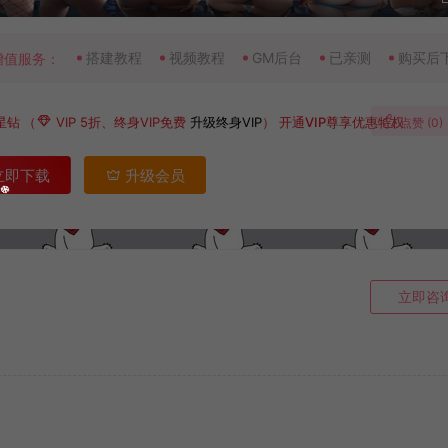
搭建教程
视频教程
GM后台
已亲测
购买后
增值服务：
星钻
（
VIP 5折、终身VIP免费
升级终身VIP
）
开通VIP尊享优惠特权
点赞 (
0
)
立即下载
升级会员
立即咨