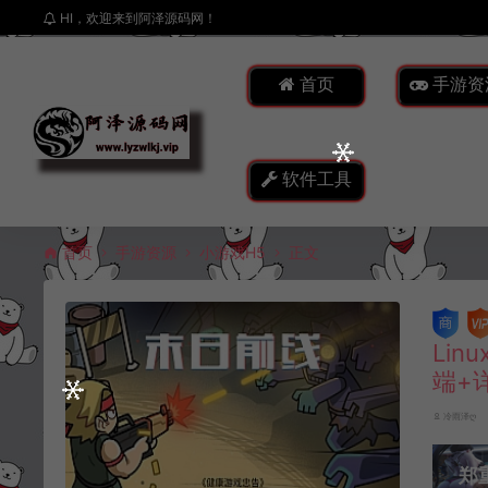
HI，欢迎来到阿泽源码网！
首页
手游资
软件工具
首页
手游资源
小游戏H5
正文
Li
端+
冷雨泽ღ
郑