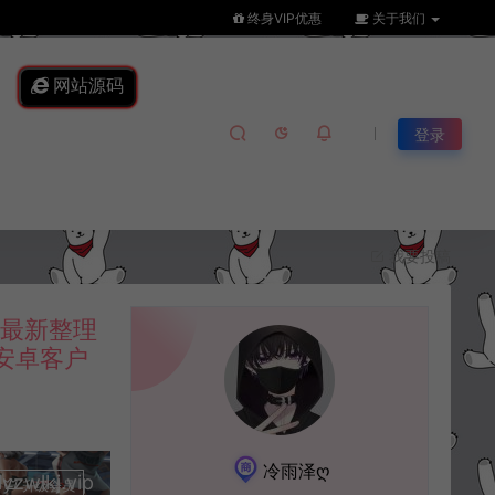
终身VIP优惠
关于我们
网站源码
登录
我要投稿
月最新整理
易安卓客户
冷雨泽ღ
lkj.vip
升级会员