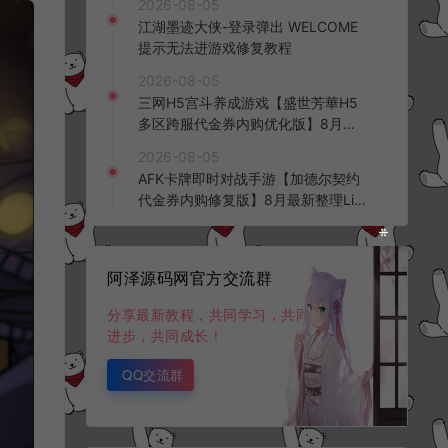
2026-08-05
频教程
江湖墨迹大侠-登录弹出 WELCOME
提示无法进游戏修复教程
2026-08-05
三网H5宫斗养成游戏【盛世芳華H5
多区跨服代金券内购优化版】8月最
新整理Linux手工服务端+CDK授权后
2026-08-05
台+全资源安卓+详细搭建教程+视频
AFK卡牌即时对战手游【加德尔契约
教程
代金券内购修复版】8月最新整理Lin
ux手工服务端+前后端全套源码+CD
K授权后台+安卓苹果双端+详细搭建
教程+视频教程
阿泽源码网官方交流群
分享最新教程，共同学习，共同
进步，共同成长！
QQ交流群