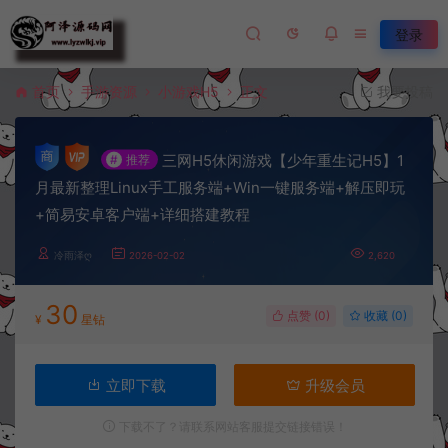
登录
首页
手游资源
小游戏H5
正文
我要投稿
三网H5休闲游戏【少年重生记H5】1
#
推荐
月最新整理Linux手工服务端+Win一键服务端+解压即玩
+简易安卓客户端+详细搭建教程
冷雨泽ღ
2026-02-02
2,620
30
点赞 (
0
)
收藏 (0)
¥
星钻
立即下载
升级会员
下载不了？请联系网站客服提交链接错误！