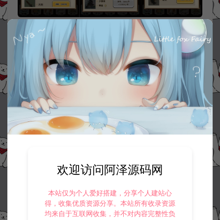
资源下载
30
此资源下载价格为
星钻，请先
登录
收藏 (0)
打赏
点赞 (
0
)
欢迎访问阿泽源码网
©版权免责声明
本站仅为个人爱好搭建，分享个人建站心
1.
本站资源售价只是赞助，收取费用仅维持本站的日常运营所需。
得，收集优质资源分享。本站所有收录资源
2.
若您需要商业运营或用于其他商业活动，请您购买正版授权并合法
均来自于互联网收集，并不对内容完整性负
使用。