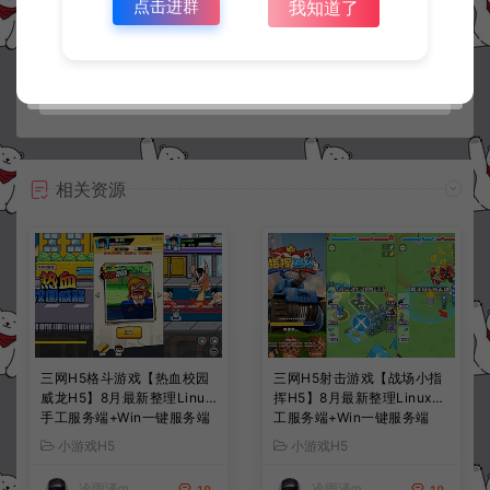
点击进群
我知道了
常见问题
相关资源
三网H5格斗游戏【热血校园
三网H5射击游戏【战场小指
威龙H5】8月最新整理Linux
挥H5】8月最新整理Linux手
手工服务端+Win一键服务端
工服务端+Win一键服务端
+解压即玩+简易安卓客户端
+解压即玩+简易安卓客户端
小游戏H5
小游戏H5
+详细搭建教程
+详细搭建教程
冷雨泽ღ
冷雨泽ღ