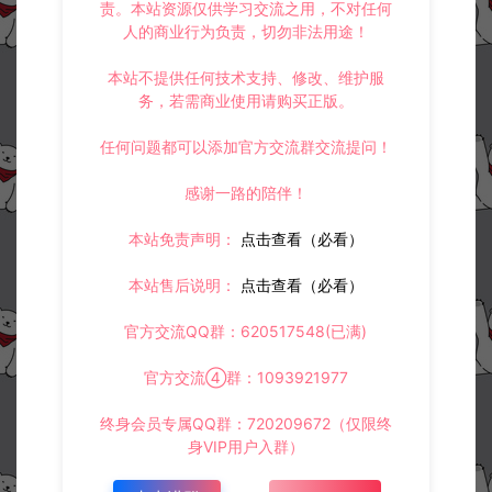
责。本站资源仅供学习交流之用，不对任何
3.
如果本站有侵犯、不妥之处的资源，请在网站右边客服联系我们。
人的商业行为负责，切勿非法用途！
将会第一时间解决！
4.
本站提供的所有资源仅供参考学习使用，不存在任何商业目的与商
业用途，请大家不要用于商用！
本站不提供任何技术支持、修改、维护服
5.
侵权联系邮箱：32838727@qq.com
务，若需商业使用请购买正版。
阿泽源码网
小游戏H5
三网H5休闲游戏【少年重生记H5】1月
任何问题都可以添加官方交流群交流提问！
最新整理Linux手工服务端+Win一键服务端+解压即玩+简易安卓客户端+详
细搭建教程
https://www.lyzwlkj.vip/56916/syzy/xyxh5/
感谢一路的陪伴！
本站免责声明：
点击查看（必看）
本站售后说明：
点击查看（必看）
官方交流QQ群：620517548(已满)
冷雨泽ღ
默认解压密码：www.lyzwlkj.vip
复制
官方交流④群：1093921977
终身会员专属QQ群：720209672（仅限终
身VIP用户入群）
上一篇：
下一篇：
三网H5休闲游戏【小小芝麻官H5】1月最新整理Linux手工服务端+Win一键服务端+解压即玩+简易安卓客户端+详细搭建教程
三网H5休闲游戏【火柴人神射手H5】2月最新整理Linux手工服务端+Win一键服务端+逆向前端源码+解压即玩+简易安卓客户端+详细搭建教程