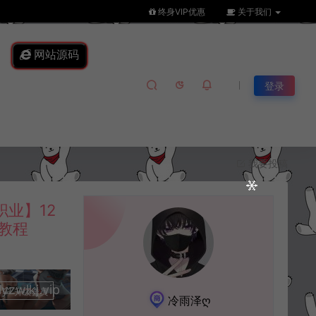
终身VIP优惠
关于我们
网站源码
登录
我要投稿
业】12
建教程
lkj.vip
升级会员
冷雨泽ღ