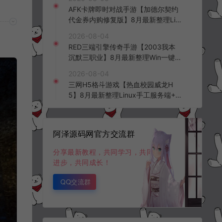
台+全资源安卓+详细搭建教程+视频
AFK卡牌即时对战手游【加德尔契约
教程
代金券内购修复版】8月最新整理Lin
ux手工服务端+前后端全套源码+CD
2026-08-04
K授权后台+安卓苹果双端+详细搭建
RED三端引擎传奇手游【2003我本
教程+视频教程
沉默三职业】8月最新整理Win一键
服务端+PC安卓+详细搭建教程
2026-08-04
三网H5格斗游戏【热血校园威龙H
5】8月最新整理Linux手工服务端+W
in一键服务端+解压即玩+简易安卓客
户端+详细搭建教程
阿泽源码网官方交流群
分享最新教程，共同学习，共同
进步，共同成长！
QQ交流群