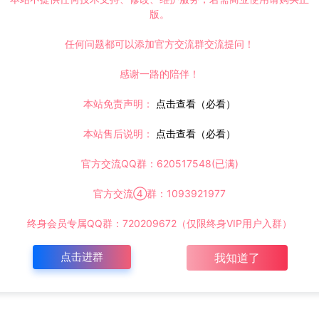
版。
任何问题都可以添加官方交流群交流提问！
感谢一路的陪伴！
本站免责声明：
点击查看（必看）
本站售后说明：
点击查看（必看）
官方交流QQ群：620517548(已满)
官方交流④群：1093921977
终身会员专属QQ群：720209672（仅限终身VIP用户入群）
点击进群
我知道了