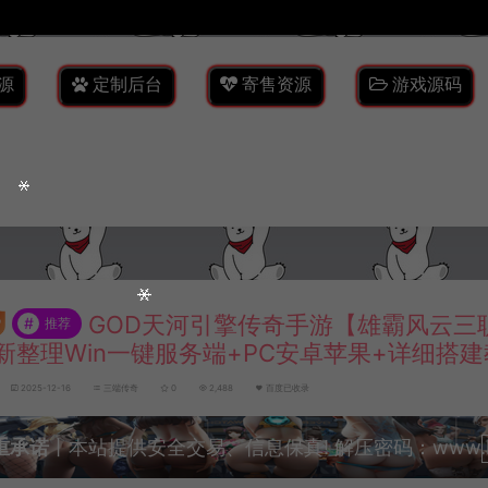
源
定制后台
寄售资源
游戏源码
GOD天河引擎传奇手游【雄霸风云三职
#
推荐
新整理Win一键服务端+PC安卓苹果+详细搭
2025-12-16
三端传奇
0
2,488
百度已收录
重承诺
丨本站提供安全交易、信息保真! 解压密码：www.lyzw