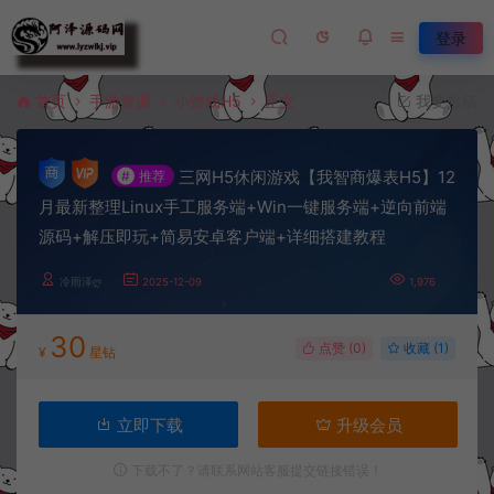
登录
首页
手游资源
小游戏H5
正文
我要投稿
三网H5休闲游戏【我智商爆表H5】12
#
推荐
月最新整理Linux手工服务端+Win一键服务端+逆向前端
源码+解压即玩+简易安卓客户端+详细搭建教程
冷雨泽ღ
2025-12-09
1,976
30
点赞 (
0
)
收藏 (1)
¥
星钻
立即下载
升级会员
下载不了？请联系网站客服提交链接错误！