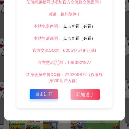
任何问题都可以添加官方交流群交流提问！
感谢一路的陪伴！
冷雨泽ღ
默认解压密码：www.lyzwlkj.vip
复制
本站免责声明：
点击查看（必看）
本站售后说明：
点击查看（必看）
上一篇：
下一篇：
官方交流QQ群：620517548(已满)
三网H5小游戏集合【福气满满27合一】12月最新整理Linux手工服务端+Win一键服务端+解压即玩+详细搭建教程
三网H5仙侠游戏【仙剑奇侠传H5】12月最新整理Linux手工服务端+Win一键服务端+解压即玩+简易安卓客户端+详细搭建教程
官方交流④群：1093921977
终身会员专属QQ群：720209672（仅限终
常见问题
身VIP用户入群）
点击进群
我知道了
相关资源