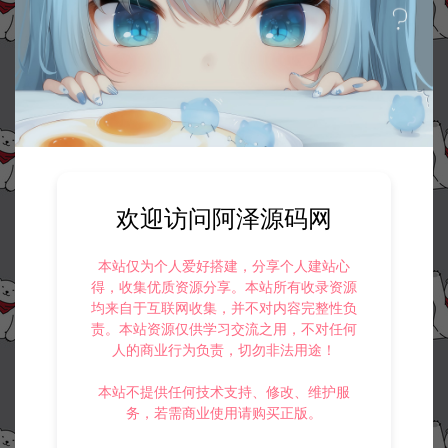
收藏 (1)
打赏
点赞 (
0
)
©版权免责声明
1.
本站资源售价只是赞助，收取费用仅维持本站的日常运营所需。
2.
若您需要商业运营或用于其他商业活动，请您购买正版授权并合法
使用。
3.
如果本站有侵犯、不妥之处的资源，请在网站右边客服联系我们。
欢迎访问阿泽源码网
将会第一时间解决！
4.
本站提供的所有资源仅供参考学习使用，不存在任何商业目的与商
业用途，请大家不要用于商用！
本站仅为个人爱好搭建，分享个人建站心
5.
侵权联系邮箱：32838727@qq.com
得，收集优质资源分享。本站所有收录资源
均来自于互联网收集，并不对内容完整性负
阿泽源码网
小游戏H5
三网H5休闲游戏【我智商爆表H5】12月
责。本站资源仅供学习交流之用，不对任何
最新整理Linux手工服务端+Win一键服务端+逆向前端源码+解压即玩+简易
人的商业行为负责，切勿非法用途！
安卓客户端+详细搭建教程
https://www.lyzwlkj.vip/55089/syzy/xyxh5/
本站不提供任何技术支持、修改、维护服
务，若需商业使用请购买正版。