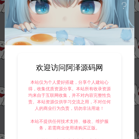
收藏 (0)
打赏
点赞 (
0
)
©版权免责声明
1.
本站资源售价只是赞助，收取费用仅维持本站的日常运营所需。
2.
若您需要商业运营或用于其他商业活动，请您购买正版授权并合法
使用。
3.
如果本站有侵犯、不妥之处的资源，请在网站右边客服联系我们。
欢迎访问阿泽源码网
将会第一时间解决！
4.
本站提供的所有资源仅供参考学习使用，不存在任何商业目的与商
业用途，请大家不要用于商用！
本站仅为个人爱好搭建，分享个人建站心
5.
侵权联系邮箱：32838727@qq.com
得，收集优质资源分享。本站所有收录资源
均来自于互联网收集，并不对内容完整性负
阿泽源码网
小游戏H5
三网H5闯关游戏【磨叽蘑菇H5】11月最
责。本站资源仅供学习交流之用，不对任何
新整理Linux手工服务端+Win一键服务端+逆向前端源码+解压即玩+简易安
人的商业行为负责，切勿非法用途！
卓客户端+详细搭建教程
https://www.lyzwlkj.vip/54689/syzy/xyxh5/
本站不提供任何技术支持、修改、维护服
务，若需商业使用请购买正版。