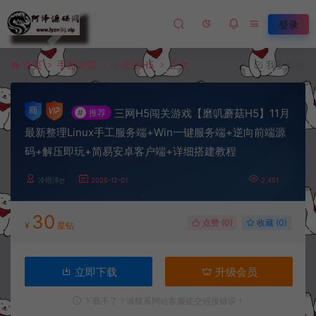
登录
首页
手游资源
小游戏H5
正文
我要投稿
三网H5闯关游戏【磨叽蘑菇H5】11月
#
推荐
最新整理Linux手工服务端+Win一键服务端+逆向前端源
码+解压即玩+简易安卓客户端+详细搭建教程
冷雨泽ღ
2025-12-01
2,451
30
点赞 (
0
)
收藏 (0)
¥
星钻
立即下载
升级会员
下载不了？请联系网站客服提交链接错误！