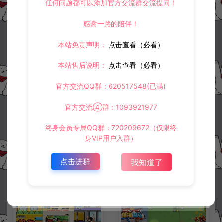
任何问题都可以添加官方交流群交流提问！
感谢一路的陪伴！
冷雨泽ღ
默认解压密码：www.lyzwlkj.vip
复制
本站免责声明：
点击查看（必看）
本站售后说明：
点击查看（必看）
上一篇：
下一篇：
官方交流QQ群：620517548(已满)
三网H5塔防游戏【幻想英雄梦H5】11月最新整理Linux手工服务端+Win一键服务端+逆向前端源码+解压即玩+简易安卓客户端+详细搭建教程
三网H5休闲游戏【天天劈砖块H5】11月最新整理Linux手工服务端+Win一键服务端+逆向前端源码+解压即玩+简易安卓客户端+详细搭建教程
官方交流④群：1093921977
终身会员专属QQ群：720209672（仅限终
常见问题
身VIP用户入群）
点击进群
我知道了
相关资源