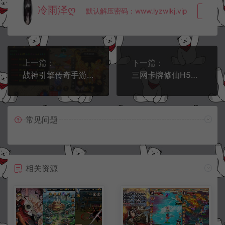
冷雨泽ღ
默认解压密码：www.lyzwlkj.vip
复制
上一篇：
下一篇：
战神引擎传奇手游【潘月精品】5月最新整理Win半手工服务端+新时装+多土城+多活动+攻速+充值后台+安卓+详细搭建教程
三网卡牌修仙H5【画仙传说之剑决天下】5月最新整理Win一键服务端+运营后台+CDK后台+详细搭建教程
常见问题
相关资源