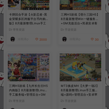
卡牌回合手游【火影忍者-黑
三网H5游戏【萌斗三国H5】
金荣耀多区跨服平台币内购
8月最新整理Win一键服务端
版】8月最新整理Linux手工
+GM充值后台+简易安卓客
服务端+CDK授权后台+安卓
户端+详细搭建教程+视频教
寄售资源
手游资源
+详细搭建教程+视频教程
程
冷雨泽ღ
冷雨泽ღ
2000
30
三网H5游戏【九州长生衍H5
MT3换皮MH【大梦一场2】
内购版】8月最新整理Linux
8月最新整理Linux手工服务
手工服务端+管理后台+GM
端+源码+管理后台+安卓苹
授权后台+简易安卓客户端
果双端+详细搭建教程+视频
寄售资源
手游资源
+详细搭建教程+视频教程
教程