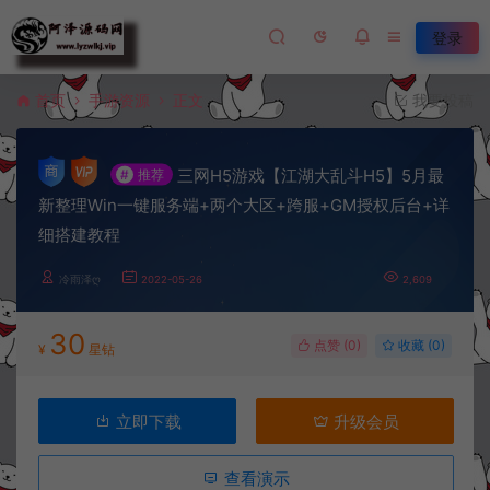
登录
首页
手游资源
正文
我要投稿
三网H5游戏【江湖大乱斗H5】5月最
#
推荐
新整理Win一键服务端+两个大区+跨服+GM授权后台+详
细搭建教程
冷雨泽ღ
2022-05-26
2,609
30
点赞 (
0
)
收藏 (0)
¥
星钻
立即下载
升级会员
查看演示