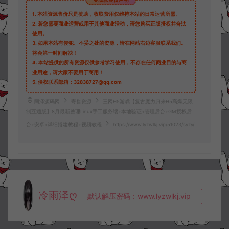
1.
本站资源售价只是赞助，收取费用仅维持本站的日常运营所需。
2.
若您需要商业运营或用于其他商业活动，请您购买正版授权并合法
使用。
3.
如果本站有侵犯、不妥之处的资源，请在网站右边客服联系我们。
将会第一时间解决！
4.
本站提供的所有资源仅供参考学习使用，不存在任何商业目的与商
业用途，请大家不要用于商用！
5.
侵权联系邮箱：32838727@qq.com
阿泽源码网
寄售资源
三网H5游戏【复古魔力归来H5高爆无限
制互通版】8月最新整理Linux手工服务端+本地验证+管理后台+GM授权后
台+安卓+详细搭建教程+视频教程
https://www.lyzwlkj.vip/51023/syzy/
冷雨泽ღ
默认解压密码：www.lyzwlkj.vip
复制