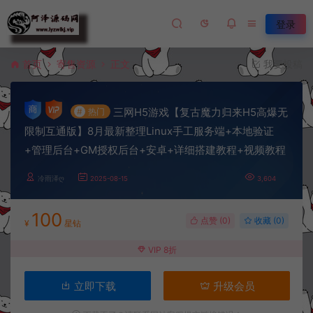
登录
首页
寄售资源
正文
我要投稿
三网H5游戏【复古魔力归来H5高爆无
#
热门
限制互通版】8月最新整理Linux手工服务端+本地验证
+管理后台+GM授权后台+安卓+详细搭建教程+视频教程
冷雨泽ღ
2025-08-15
3,604
100
点赞 (
0
)
收藏 (0)
¥
星钻
VIP 8折
立即下载
升级会员