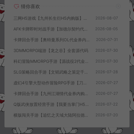
猜你喜欢
三网H5游戏【九州长生衍H5内购版】8月最新整理Linux手工服务端+管理后台+GM授权后台+简易安卓客户端+详细搭建教程+视频教程
2026-08-07
AFK卡牌即时对战手游【加德尔契约代金券内购修复版】8月最新整理Linux手工服务端+前后端全套源码+CDK授权后台+安卓苹果双端+详细搭建教程+视频教程
2026-08-05
卡牌回合手游【奥特曼系列OL代金券内购闪耀金兔多区版】7月最新整理Linux手工服务端+加解密工具+CDK授权后台+安卓+详细搭建教程+视频教程
2026-07-31
3DMMORPG端游【龙之谷】全套源代码
2026-07-30
科幻冒险MMORPG手游【源战役2代金券内购开区版】7月最新整理Linux手工服务端+配套源码+多功能管理后台+支付后台+CDK授权后台+安卓+详细搭建教程+视频教程
2026-07-30
SLG策略回合手游【文韬武略之策定千军代金券内购版】7月最新整理Linux手工服务端+前后端全套源码+管理后台+CDK授权后台+PC安卓+详细搭建教程+视频教程
2026-07-28
虚幻4引擎大型动作冒险RPG手游【刀锋战记2-邪恶回归】7月最新整理Linux手工服务端+全套前后端源码+管理后台+CDK授权后台+PC安卓苹果+详细搭建教程+视频教程
2026-07-27
卡牌回合手游【九州江湖情代金券内购版】7月最新整理Linux手工服务端+CDK授权后台+安卓苹果双端+详细搭建教程+视频教程
2026-07-27
Q版武侠放置经营手游【我要当掌门H5代金券内购版】7月最新整理Linux手工服务端+全套前后端源码+CDK授权后台+H5安卓苹果三端+详细搭建教程+视频教程
2026-07-22
横版闯关手游【追忆之天域大陆阿拉德[60帧]】7月最新整理Linux手工服务端+客户端源码+管理后台+GM授权后台+安卓苹果双端+详细搭建教程+视频教程
2026-07-20