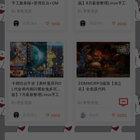
手工服务端+管理后台+GM
版】8月最新整理Linux手工
授权后台+简易安卓客户端
服务端+前后端全套源码+CD
寄售资源
寄售资源
+详细搭建教程+视频教程
K授权后台+安卓苹果双端
+详细搭建教程+视频教程
冷雨泽ღ
冷雨泽ღ
1000
2000
卡牌回合手游【奥特曼系列O
3DMMORPG端游【龙之
L代金券内购闪耀金兔多区
谷】全套源代码
版】7月最新整理Linux手工
服务端+加解密工具+CDK授
寄售资源
寄售资源
权后台+安卓+详细搭建教程
+视频教程
冷雨泽ღ
thanh
1000
3000