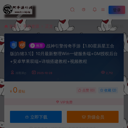
登录
首页
手游资源
正文
我要投稿
战神引擎传奇手游【1.80星辰星王合
#
推荐
版[白猪3.1]】10月最新整理Win一键服务端+GM授权后台
+安卓苹果双端+详细搭建教程+视频教程
冷雨泽ღ
2025-10-28
2,712
0
点赞 (
0
)
收藏 (2)
¥
星钻
VIP免费
立即下载
升级会员