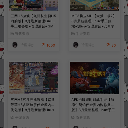
三网H5游戏【九州长生衍H5
MT3换皮MH【大梦一场2】
内购版】8月最新整理Linux
8月最新整理Linux手工服务
手工服务端+管理后台+GM
端+源码+管理后台+安卓苹
授权后台+简易安卓客户端
果双端+详细搭建教程+视频
寄售资源
手游资源
+详细搭建教程+视频教程
教程
冷雨泽ღ
冷雨泽ღ
1000
30
三网H5宫斗养成游戏【盛世
AFK卡牌即时对战手游【加
芳華H5多区跨服代金券内购
德尔契约代金券内购修复
优化版】8月最新整理Linux
版】8月最新整理Linux手工
手工服务端+CDK授权后台
服务端+前后端全套源码+CD
手游资源
寄售资源
+全资源安卓+详细搭建教程
K授权后台+安卓苹果双端
+视频教程
+详细搭建教程+视频教程