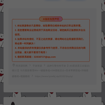
©版权免责声明
1.
本站资源售价只是赞助，收取费用仅维持本站的日常运营所需。
2.
若您需要商业运营或用于其他商业活动，请您购买正版授权并合法
使用。
3.
如果本站有侵犯、不妥之处的资源，请在网站右边客服联系我们。
将会第一时间解决！
4.
本站提供的所有资源仅供参考学习使用，不存在任何商业目的与商
业用途，请大家不要用于商用！
5.
侵权联系邮箱：32838727@qq.com
阿泽源码网
手游资源
战神引擎传奇手游【1.80星辰星王合版[白
猪3.1]】10月最新整理Win一键服务端+GM授权后台+安卓苹果双端+详细搭
建教程+视频教程
https://www.lyzwlkj.vip/53323/syzy/