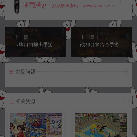
冷雨泽ღ
默认解压密码：www.lyzwlkj.vip
复制
上一篇：
下一篇：
卡牌自由搏击手游【航海王·启航6UR代金券内购版】10月最新整理Linux手工服务端+GM管理授权后台+安卓+详细搭建教程+视频教程
战神引擎传奇手游【1.76兄弟复古传奇开服版[白猪3.1]】10月最新整理Win一键服务端+GM授权后台+安卓苹果双端+详细搭建教程+视频教程
常见问题
相关资源