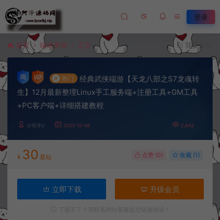
登录
首页
端游资源
正文
我要投稿
经典武侠端游【天龙八部之S7龙魂转
#
热门
生】12月最新整理Linux手工服务端+注册工具+GM工具
+PC客户端+详细搭建教程
冷雨泽ღ
2025-12-08
2,642
30
点赞 (
0
)
收藏 (1)
¥
星钻
立即下载
升级会员
下载不了？请联系网站客服提交链接错误！