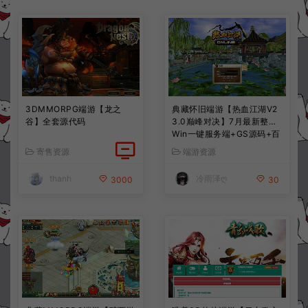
3DMMORPG端游【龙之
典藏怀旧端游【热血江湖V2
谷】全套源代码
3.0巅峰对决】7月最新整理
Win一键服务端+GS源码+百
宝阁+在线GM工具+PC客户
寄售资源
端游资源
端+详细搭建教程
thanh
冷雨泽ღ
3000
30