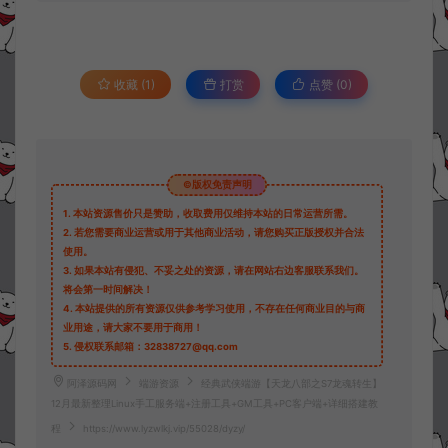
收藏 (1)
打赏
点赞 (
0
)
©版权免责声明
1.
本站资源售价只是赞助，收取费用仅维持本站的日常运营所需。
2.
若您需要商业运营或用于其他商业活动，请您购买正版授权并合法
使用。
3.
如果本站有侵犯、不妥之处的资源，请在网站右边客服联系我们。
将会第一时间解决！
4.
本站提供的所有资源仅供参考学习使用，不存在任何商业目的与商
业用途，请大家不要用于商用！
5.
侵权联系邮箱：32838727@qq.com
阿泽源码网
端游资源
经典武侠端游【天龙八部之S7龙魂转生】
12月最新整理Linux手工服务端+注册工具+GM工具+PC客户端+详细搭建教
程
https://www.lyzwlkj.vip/55028/dyzy/