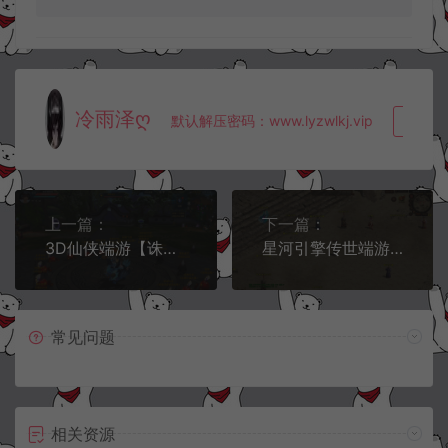
冷雨泽ღ
默认解压密码：www.lyzwlkj.vip
复制
上一篇：
下一篇：
3D仙侠端游【诛仙3之情缘诛仙18职业】12月最新整理Linux手工服务端+网页注册+GM工具+PC客户端+详细搭建教程
星河引擎传世端游【江山神武三职业复古版】12月最新整理Win一键服务端+登录器补丁+PC客户端+详细搭建教程
常见问题
相关资源