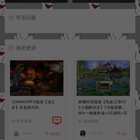
常见问题
相关资源
3DMMORPG端游【龙之
典藏怀旧端游【热血江湖V2
谷】全套源代码
3.0巅峰对决】7月最新整理
Win一键服务端+GS源码+百
宝阁+在线GM工具+PC客户
寄售资源
端游资源
端+详细搭建教程
thanh
冷雨泽ღ
3000
30