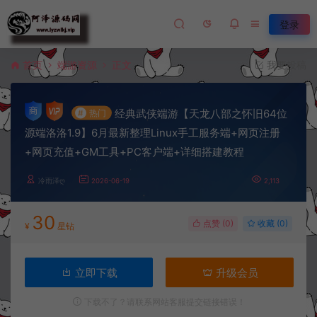
登录
首页
端游资源
正文
我要投稿
经典武侠端游【天龙八部之怀旧64位
#
热门
源端洛洛1.9】6月最新整理Linux手工服务端+网页注册
+网页充值+GM工具+PC客户端+详细搭建教程
冷雨泽ღ
2026-06-19
2,113
30
点赞 (
0
)
收藏 (0)
¥
星钻
立即下载
升级会员
下载不了？请联系网站客服提交链接错误！