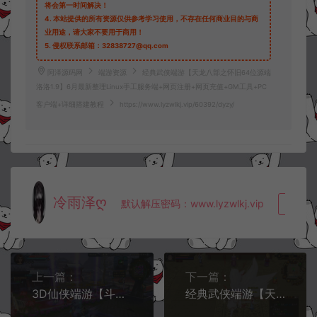
将会第一时间解决！
4.
本站提供的所有资源仅供参考学习使用，不存在任何商业目的与商
业用途，请大家不要用于商用！
5.
侵权联系邮箱：32838727@qq.com
阿泽源码网
端游资源
经典武侠端游【天龙八部之怀旧64位源端
洛洛1.9】6月最新整理Linux手工服务端+网页注册+网页充值+GM工具+PC
客户端+详细搭建教程
https://www.lyzwlkj.vip/60392/dyzy/
冷雨泽ღ
默认解压密码：www.lyzwlkj.vip
复制
上一篇：
下一篇：
3D仙侠端游【斗破诛仙3超变18职业精修版】5月最新整理Linux手工服务端+网页注册+GM工具+PC客户端+详细搭建教程
经典武侠端游【天龙八部之32位源端宗师Ⅱ】6月最新整理Linux手工服务端+网页注册+网页充值+GM工具+PC客户端+详细搭建教程