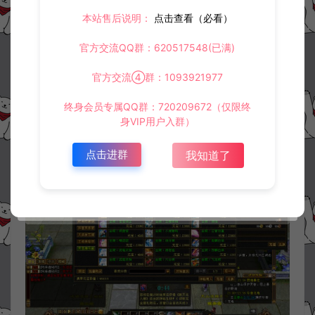
本站售后说明：
点击查看（必看）
官方交流QQ群：620517548(已满)
官方交流④群：1093921977
终身会员专属QQ群：720209672（仅限终
身VIP用户入群）
点击进群
我知道了