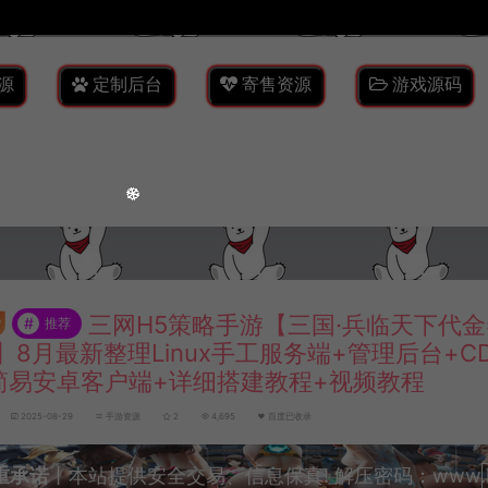
源
定制后台
寄售资源
游戏源码
三网H5策略手游【三国·兵临天下代
#
推荐
】8月最新整理Linux手工服务端+管理后台+C
简易安卓客户端+详细搭建教程+视频教程
2025-08-29
手游资源
2
4,695
百度已收录
重承诺
丨本站提供安全交易、信息保真! 解压密码：www.lyzw