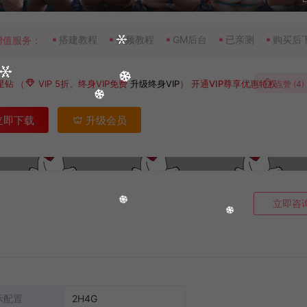
搭建教程
视频教程
GM后台
已亲测
购买后
增值服务：
星钻
（
VIP 5折、终身VIP免费
升级终身VIP
）
开通VIP尊享优惠特权
点赞 (
4
)
立即下载
升级会员
立即咨
示配置
2H4G