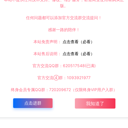
版。
任何问题都可以添加官方交流群交流提问！
感谢一路的陪伴！
本站免责声明：
点击查看（必看）
本站售后说明：
点击查看（必看）
官方交流QQ群：620517548(已满)
官方交流④群：1093921977
终身会员专属QQ群：720209672（仅限终身VIP用户入群）
点击进群
我知道了