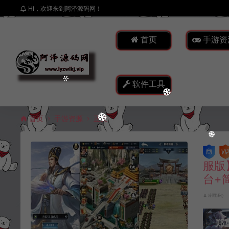
HI，欢迎来到阿泽源码网！
首页
手游资
软件工具
首页
手游资源
正文
服版
台+
冷雨泽ღ
郑