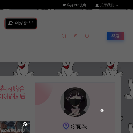
终身VIP优惠
关于我们
网站源码
登录
我要投稿
金券内购合
DK授权后
冷雨泽ღ
lkj.vip
升级会员