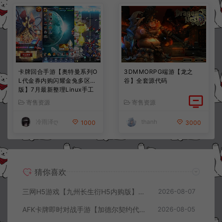
卡牌回合手游【奥特曼系列O
3DMMORPG端游【龙之
L代金券内购闪耀金兔多区
谷】全套源代码
版】7月最新整理Linux手工
服务端+加解密工具+CDK授
寄售资源
寄售资源
权后台+安卓+详细搭建教程
+视频教程
冷雨泽ღ
thanh
1000
3000
猜你喜欢
三网H5游戏【九州长生衍H5内购版】8月最新整理Linux手工服务端+管理后台+GM授权后台+简易安卓客户端+详细搭建教程+视频教程
2026-08-07
AFK卡牌即时对战手游【加德尔契约代金券内购修复版】8月最新整理Linux手工服务端+前后端全套源码+CDK授权后台+安卓苹果双端+详细搭建教程+视频教程
2026-08-05