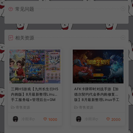
常见问题
相关资源
三网H5游戏【九州长生衍H5
AFK卡牌即时对战手游【加
内购版】8月最新整理Linux
德尔契约代金券内购修复
手工服务端+管理后台+GM
版】8月最新整理Linux手工
授权后台+简易安卓客户端
服务端+前后端全套源码+CD
寄售资源
寄售资源
+详细搭建教程+视频教程
K授权后台+安卓苹果双端
+详细搭建教程+视频教程
冷雨泽ღ
冷雨泽ღ
1000
2000