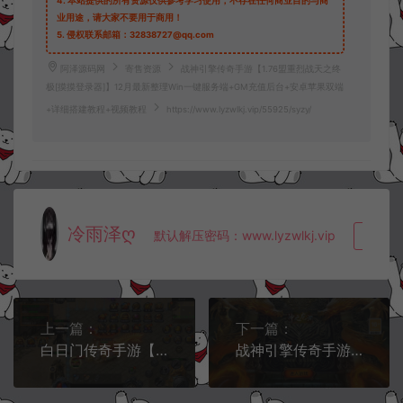
4.
本站提供的所有资源仅供参考学习使用，不存在任何商业目的与商
业用途，请大家不要用于商用！
5.
侵权联系邮箱：32838727@qq.com
阿泽源码网
寄售资源
战神引擎传奇手游【1.76盟重烈战天之终
极[摸摸登录器]】12月最新整理Win一键服务端+GM充值后台+安卓苹果双端
+详细搭建教程+视频教程
https://www.lyzwlkj.vip/55925/syzy/
冷雨泽ღ
默认解压密码：www.lyzwlkj.vip
复制
上一篇：
下一篇：
白日门传奇手游【酱爆无限刀多区跨服第二版】12月最新整理Win一键服务端+管理后台+GM授权后台+安卓苹果双端+详细搭建教程+视频教程
战神引擎传奇手游【1.80新UI战天传奇二大陆[白猪3.1]】1月最新整理Win一键服务端+GM授权后台+安卓苹果双端+详细搭建教程+视频教程