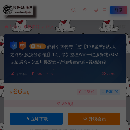
登录
首页
寄售资源
正文
我要投稿
战神引擎传奇手游【1.76盟重烈战天
#
热门
之终极[摸摸登录器]】12月最新整理Win一键服务端+GM
充值后台+安卓苹果双端+详细搭建教程+视频教程
冷雨泽ღ
2026-01-02
2,894
66
点赞 (
0
)
收藏 (0)
¥
星钻
VIP 8折
立即下载
升级会员