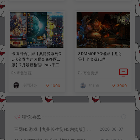
卡牌回合手游【奥特曼系列O
3DMMORPG端游【龙之
L代金券内购闪耀金兔多区
谷】全套源代码
版】7月最新整理Linux手工
服务端+加解密工具+CDK授
寄售资源
寄售资源
权后台+安卓+详细搭建教程
+视频教程
冷雨泽ღ
thanh
1000
3000
猜你喜欢
三网H5游戏【九州长生衍H5内购版】8月最新整理Linux手工服务端+管理后台+GM授权后台+简易安卓客户端+详细搭建教程+视频教程
2026-08-07