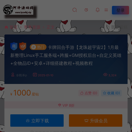
登录
首页
寄售资源
正文
我要投稿
卡牌回合手游【龙珠超宇宙2】1月最
#
热门
新整理Linux手工服务端+跨服+GM授权后台+自定义英雄
+全物品ID+安卓+详细搭建教程+视频教程
冷雨泽ღ
2025-01-10
3,324
1000
点赞 (
0
)
收藏 (0)
¥
星钻
VIP 8折
立即下载
升级会员