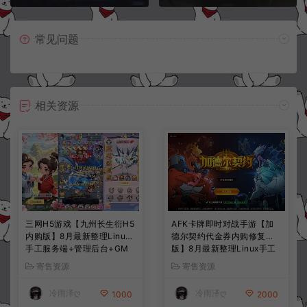
常见问题
相关资源
三网H5游戏【九州长生衍H5
AFK卡牌即时对战手游【加
内购版】8月最新整理Linux
德尔契约代金券内购修复
手工服务端+管理后台+GM
版】8月最新整理Linux手工
授权后台+简易安卓客户端
服务端+前后端全套源码+CD
寄售资源
寄售资源
+详细搭建教程+视频教程
K授权后台+安卓苹果双端
+详细搭建教程+视频教程
冷雨泽ღ
冷雨泽ღ
1000
2000