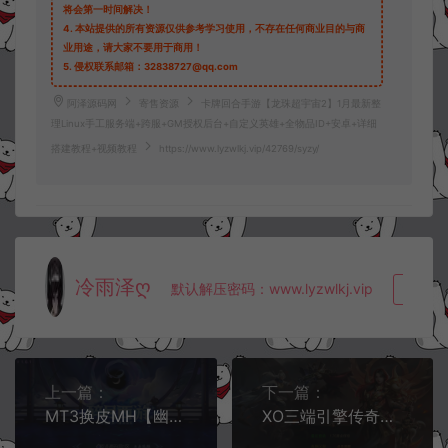
将会第一时间解决！
4.
本站提供的所有资源仅供参考学习使用，不存在任何商业目的与商
业用途，请大家不要用于商用！
5.
侵权联系邮箱：32838727@qq.com
阿泽源码网
寄售资源
卡牌回合手游【龙珠超宇宙2】1月最新整
理Linux手工服务端+跨服+GM授权后台+自定义英雄+全物品ID+安卓+详细
搭建教程+视频教程
https://www.lyzwlkj.vip/42769/syzy/
冷雨泽ღ
默认解压密码：www.lyzwlkj.vip
复制
上一篇：
下一篇：
MT3换皮MH【幽魂突破之美少女成长记尊享挂机版】1月最新整理Linux手工服务端+源码+新管理后台+安卓苹果双端+详细搭建教程+视频教程
XO三端引擎传奇手游【1.76黄金辉煌传奇极品最新版】1月最新整理Win一键服务端+PC安卓苹果+详细搭建教程+视频教程