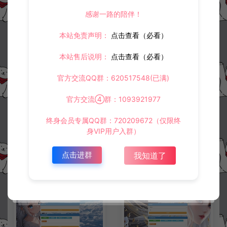
冷雨泽ღ
默认解压密码：www.lyzwlkj.vip
复制
感谢一路的陪伴！
本站免责声明：
点击查看（必看）
本站售后说明：
点击查看（必看）
上一篇：
下一篇：
沙巴克传奇GM充值后台
冰雪传奇H5【新版GM授权后台】通用后台+清包+清邮件+详细安装教程
官方交流QQ群：620517548(已满)
官方交流④群：1093921977
常见问题
终身会员专属QQ群：720209672（仅限终
身VIP用户入群）
点击进群
我知道了
相关资源