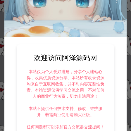
©版权免责声明
1.
本站资源售价只是赞助，收取费用仅维持本站的日常运营所需。
2.
若您需要商业运营或用于其他商业活动，请您购买正版授权并合法
使用。
3.
如果本站有侵犯、不妥之处的资源，请在网站右边客服联系我们。
欢迎访问阿泽源码网
将会第一时间解决！
4.
本站提供的所有资源仅供参考学习使用，不存在任何商业目的与商
业用途，请大家不要用于商用！
本站仅为个人爱好搭建，分享个人建站心
5.
侵权联系邮箱：32838727@qq.com
得，收集优质资源分享。本站所有收录资源
均来自于互联网收集，并不对内容完整性负
阿泽源码网
定制后台
仙侠手游【剑侠情缘】通用新版GM授权
责。本站资源仅供学习交流之用，不对任何
后台+详细安装教程
https://www.lyzwlkj.vip/4756/dzht/
人的商业行为负责，切勿非法用途！
本站不提供任何技术支持、修改、维护服
务，若需商业使用请购买正版。
任何问题都可以添加官方交流群交流提问！