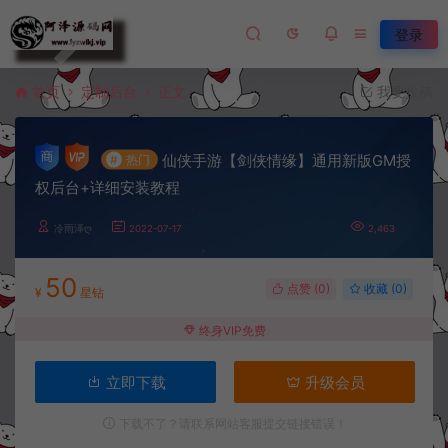
登录
首页
定制后台
正文
我要投稿
仙侠手游【剑侠情缘】通用新版GM授
#
热门
权后台+详细安装教程
冷雨泽ღ
2022-07-17
2,463
50
点赞 (
0
)
收藏 (0)
¥
星钻
终身VIP免费
立即下载
升级会员
下载不了？请联系网站客服提交链接错误！