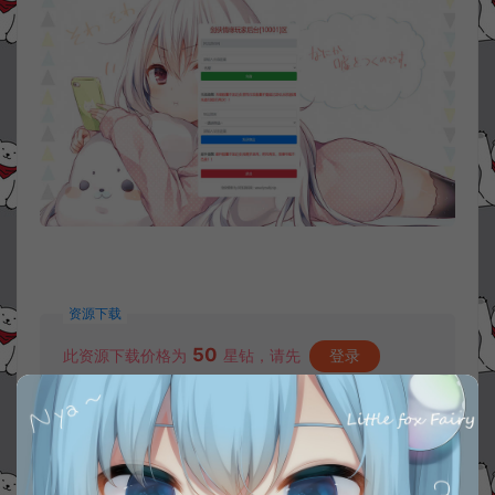
资源下载
50
此资源下载价格为
星钻，请先
登录
收藏 (0)
打赏
点赞 (
0
)