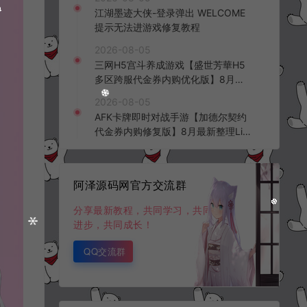
频教程
江湖墨迹大侠-登录弹出 WELCOME
提示无法进游戏修复教程
2026-08-05
三网H5宫斗养成游戏【盛世芳華H5
多区跨服代金券内购优化版】8月最
新整理Linux手工服务端+CDK授权后
2026-08-05
台+全资源安卓+详细搭建教程+视频
AFK卡牌即时对战手游【加德尔契约
教程
代金券内购修复版】8月最新整理Lin
ux手工服务端+前后端全套源码+CD
K授权后台+安卓苹果双端+详细搭建
教程+视频教程
阿泽源码网官方交流群
分享最新教程，共同学习，共同
进步，共同成长！
QQ交流群