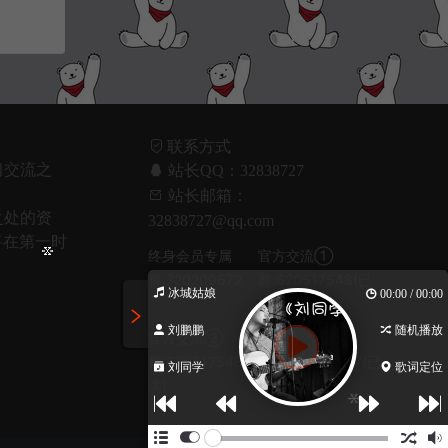
联系方式
习交流之
站长QQ：32838727
！
站长邮箱：
之处的资
32838727@qq.com
将在第一时
终身会员专属
官方交流①
群:720209672
群:620517548(已
冰城姑娘
00:00 / 00:00
满)
刘鹏鹏
随机播放
官方交流②
官方交流③
群:620517548(已
群:1045932367(已
刘同学
歌词定位
满)
满)