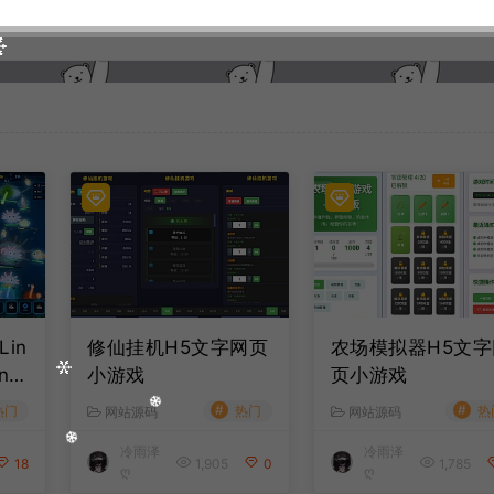
in
修仙挂机H5文字网页
农场模拟器H5文字
n一
小游戏
页小游戏
台
#
#
热门
热门
热
网站源码
网站源码
安卓
冷雨泽
冷雨泽
教
18
1,905
0
1,785
ღ
ღ