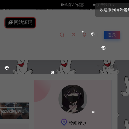
终身VIP优惠
关于我们
网站源码
登录
我要投稿
lkj.vip
升级会员
冷雨泽ღ