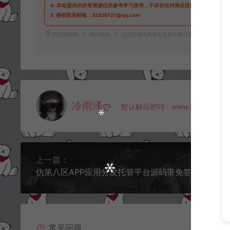
4.
本站提供的所有资源仅供参考学习使用，不存在任何商业目的与商业用途，
5.
侵权联系邮箱：32838727@qq.com
阿泽源码网
网站源码
自适应简约风格主页展示网站源码
https://w
冷雨泽ღ
默认解压密码：www.lyzwlkj.vip
上一篇：
仿第八区APP应用分发托管平台源码带免签封装
常见问题