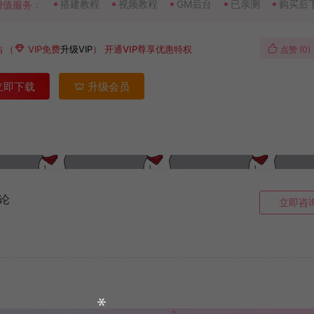
搭建教程
视频教程
GM后台
已亲测
购买后
增值服务：
钻
（
VIP免费
升级VIP
）
开通VIP尊享优惠特权
点赞 (
0
)
立即下载
升级会员
论
立即咨