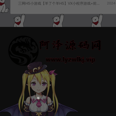
三网H5小游戏【羊了个羊H5】VX小程序游戏+前后端+安装教程
2024