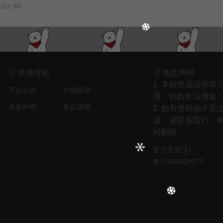
-03-30
快捷导航
免责声明
1. 本站资源仅供学
平台公告
在线投稿
用，切勿非法用途
免责声明
售后说明
2. 如有侵权或不妥
源，请联系我们，
间删除。
官方交流④
群:1093921977
1
只剩晚风入我怀（回忆版） - 娱乐王牌先锋
2
爱是虚伪命题 - 音乐马车
3
安和桥(女生版) - 白允y
4
思绪云端（Fire Mix） - DJFire