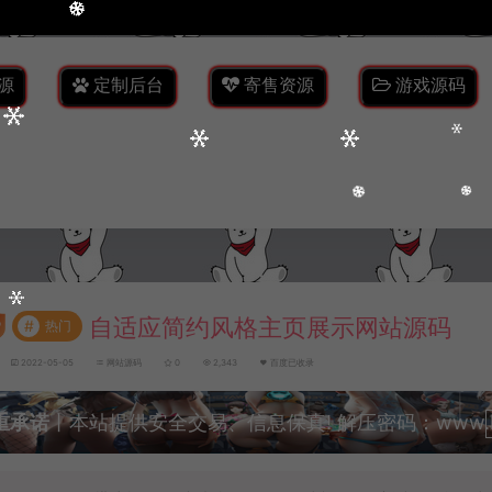
源
定制后台
寄售资源
游戏源码
自适应简约风格主页展示网站源码
#
热门
2022-05-05
网站源码
0
2,343
百度已收录
重承诺
丨本站提供安全交易、信息保真! 解压密码：www.lyzw