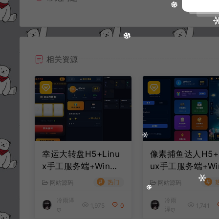
相关资源
幸运大转盘H5+Linu
像素捕鱼达人H5+L
x手工服务端+Win一
ux手工服务端+Wi
键服务端+管理后台
键服务端+管理后
#
#
热门
网站源码
网站源码
+解压即玩+简易安卓
+解压即玩+简易
冷雨泽
冷雨
客户端+详细搭建教
客户端+详细搭建
1,975
0
1,741
ღ
泽ღ
程
程