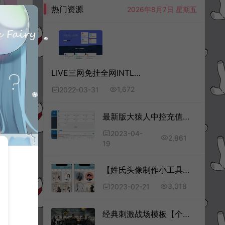
热门资源
2026年8月7日 星期五
LIVE三网免挂全网INTL码支付源码
1,672
2022-03-31
最新版大猿人中控充值系统支持公众号H5、分销等功能免授权破解版+安装教程
2023-04-
2,861
19
【姓氏头像制作小工具】超多制作模板的姓氏头像生成器微信小程序源码最新版
3,018
2023-02-21
经典刺激战场模板【个人自助发ka平台】在线自动发ka网