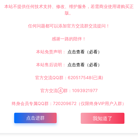
请大家不要用于商用！
本站不提供任何技术支持、修改、维护服务，若需商业使用请购买正
版。
ww.lyzwlkj.vip/4718/wzym/
任何问题都可以添加官方交流群交流提问！
感谢一路的陪伴！
本站免责声明：
点击查看（必看）
本站售后说明：
点击查看（必看）
复制本文链接
官方交流QQ群：620517548(已满)
官方交流④群：1093921977
下一篇：
功能超级签
文字弹幕二次元动漫卡通下载页面资源
终身会员专属QQ群：720209672（仅限终身VIP用户入群）
点击进群
我知道了