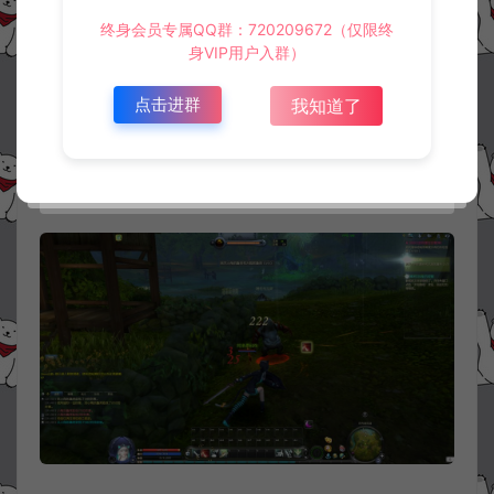
终身会员专属QQ群：720209672（仅限终
身VIP用户入群）
点击进群
我知道了