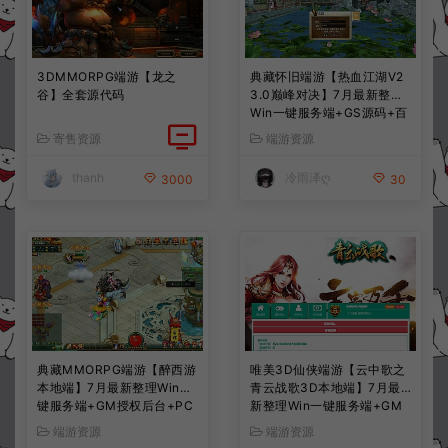
3DMMORPG端游【龙之
典藏怀旧端游【热血江湖V2
谷】全套源代码
3.0巅峰对决】7月最新整理
Win一键服务端+GS源码+百
宝阁+在线GM工具+PC客户
寄售资源
端游资源
端+详细搭建教程
thanh
冷雨泽ღ
3000
30
典藏MMORPG端游【醉西游
唯美3D仙侠端游【云中歌之
本地端】7月最新整理Win一
青云战歌3D本地端】7月最
键服务端+GM授权后台+PC
新整理Win一键服务端+GM
客户端+详细搭建教程
工具+PC客户端+详细搭建教
端游资源
端游资源
程