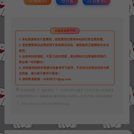
收藏 (0)
打赏
点赞 (
0
)
©版权免责声明
1.
本站资源售价只是赞助，收取费用仅维持本站的日常运营所需。
2.
若您需要商业运营或用于其他商业活动，请您购买正版授权并合法
使用。
3.
如果本站有侵犯、不妥之处的资源，请在网站右边客服联系我们。
将会第一时间解决！
4.
本站提供的所有资源仅供参考学习使用，不存在任何商业目的与商
业用途，请大家不要用于商用！
5.
侵权联系邮箱：32838727@qq.com
阿泽源码网
端游资源
3DMMORPG端游【永恒之塔9.0完整版】
4月最新整理Win一键服务端+修改教程+GM指令+PC客户端+详细搭建教程
https://www.lyzwlkj.vip/46996/dyzy/