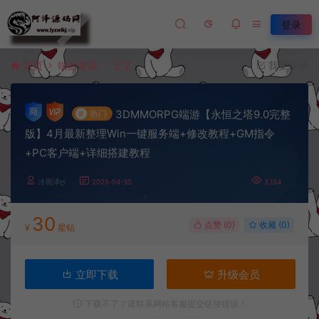
登录
首页
端游资源
正文
我要投稿
3DMMORPG端游【永恒之塔9.0完整
#
热门
版】4月最新整理Win一键服务端+修改教程+GM指令
+PC客户端+详细搭建教程
冷雨泽ღ
2025-04-30
3,134
30
点赞 (
0
)
收藏 (0)
¥
星钻
立即下载
升级会员
下载不了？请联系网站客服提交链接错误！