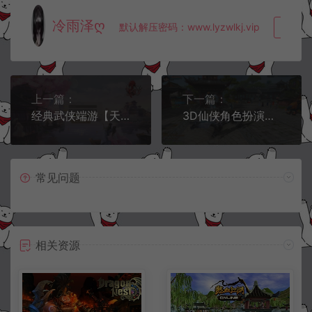
冷雨泽ღ
默认解压密码：www.lyzwlkj.vip
复制
上一篇：
下一篇：
经典武侠端游【天龙八部之新寻梦OL】4月最新整理Linux手工服务端+GM工具+PC客户端+详细搭建教程
3D仙侠角色扮演端游【诛仙3钧天十年18职业】5月最新整理Linux手工服务端+网页注册+GM命令+GM工具+详细搭建教程
常见问题
相关资源