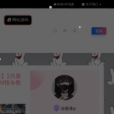
终身VIP优惠
关于我们
网站源码
登录
我要投稿
运】2月最
GM指令教
冷雨泽ღ
lkj.vip
升级会员