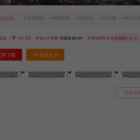
搭建教程
视频教程
GM后台
已亲测
购买后
增值服务：
星钻
（
VIP 5折、终身VIP免费
升级终身VIP
）
开通VIP尊享优惠特权
点赞 (
0
)
立即下载
升级会员
立即咨