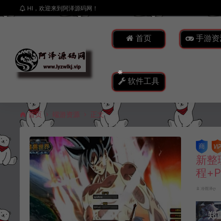
HI，欢迎来到阿泽源码网！
首页
手游资
软件工具
首页
端游资源
正文
新整
程+
冷雨泽ღ
郑