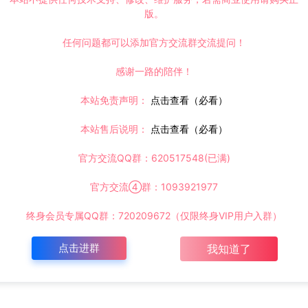
版。
任何问题都可以添加官方交流群交流提问！
感谢一路的陪伴！
本站免责声明：
点击查看（必看）
本站售后说明：
点击查看（必看）
官方交流QQ群：620517548(已满)
官方交流④群：1093921977
终身会员专属QQ群：720209672（仅限终身VIP用户入群）
点击进群
我知道了