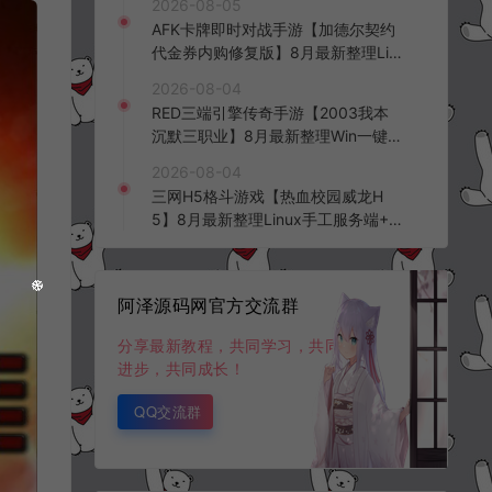
2026-08-05
台+全资源安卓+详细搭建教程+视频
AFK卡牌即时对战手游【加德尔契约
教程
代金券内购修复版】8月最新整理Lin
ux手工服务端+前后端全套源码+CD
2026-08-04
K授权后台+安卓苹果双端+详细搭建
RED三端引擎传奇手游【2003我本
教程+视频教程
沉默三职业】8月最新整理Win一键
服务端+PC安卓+详细搭建教程
2026-08-04
三网H5格斗游戏【热血校园威龙H
5】8月最新整理Linux手工服务端+W
in一键服务端+解压即玩+简易安卓客
户端+详细搭建教程
阿泽源码网官方交流群
分享最新教程，共同学习，共同
进步，共同成长！
QQ交流群