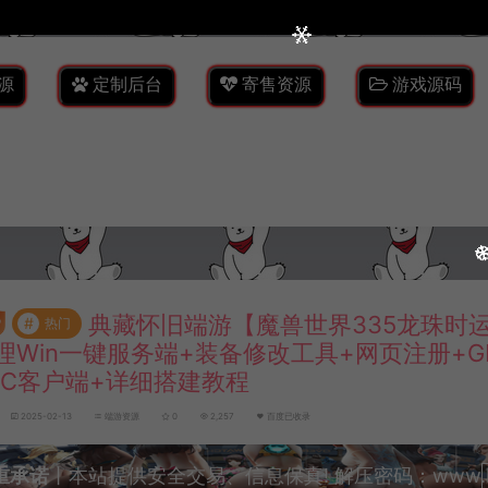
源
定制后台
寄售资源
游戏源码
典藏怀旧端游【魔兽世界335龙珠时
#
热门
理Win一键服务端+装备修改工具+网页注册+
PC客户端+详细搭建教程
2025-02-13
端游资源
0
2,257
百度已收录
重承诺
丨本站提供安全交易、信息保真! 解压密码：www.lyzw