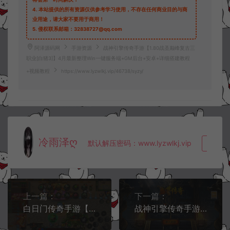
4.
本站提供的所有资源仅供参考学习使用，不存在任何商业目的与商
业用途，请大家不要用于商用！
5.
侵权联系邮箱：32838727@qq.com
阿泽源码网
手游资源
战神引擎传奇手游【1.80战圣巅峰复古三
职业[白猪3]】4月最新整理Win一键服务端+GM后台+安卓+详细搭建教程
+视频教程
https://www.lyzwlkj.vip/46738/syzy/
冷雨泽ღ
默认解压密码：www.lyzwlkj.vip
复制
上一篇：
下一篇：
白日门传奇手游【旺旺无限刀多区跨服完整版】4月最新整理Win一键服务端+源码+管理后台+GM授权后台+安卓+详细搭建教程+视频教程
战神引擎传奇手游【1.80新UI战圣巅峰复古大背包版[白猪3.1]】4月最新整理Win一键服务端+GM后台+安卓+详细搭建教程+视频教程