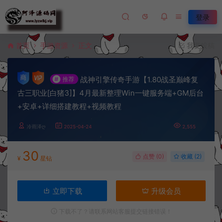
登录
首页
手游资源
正文
我要投稿
战神引擎传奇手游【1.80战圣巅峰复
#
推荐
古三职业[白猪3]】4月最新整理Win一键服务端+GM后台
+安卓+详细搭建教程+视频教程
冷雨泽ღ
2025-04-24
2,555
30
点赞 (
0
)
收藏 (2)
¥
星钻
立即下载
升级会员
下载不了？请联系网站客服提交链接错误！