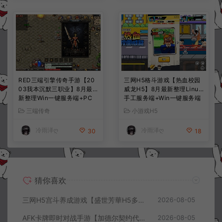
RED三端引擎传奇手游【20
三网H5格斗游戏【热血校园
03我本沉默三职业】8月最
威龙H5】8月最新整理Linux
新整理Win一键服务端+PC
手工服务端+Win一键服务端
安卓+详细搭建教程
+解压即玩+简易安卓客户端
三端传奇
小游戏H5
+详细搭建教程
冷雨泽ღ
冷雨泽ღ
30
18
猜你喜欢
三网H5宫斗养成游戏【盛世芳華H5多区跨服代金券内购优化版】8月最新整理Linux手工服务端+CDK授权后台+全资源安卓+详细搭建教程+视频教程
2026-08-05
AFK卡牌即时对战手游【加德尔契约代金券内购修复版】8月最新整理Linux手工服务端+前后端全套源码+CDK授权后台+安卓苹果双端+详细搭建教程+视频教程
2026-08-05