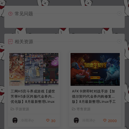
常见问题
相关资源
三网H5宫斗养成游戏【盛世
AFK卡牌即时对战手游【加
芳華H5多区跨服代金券内购
德尔契约代金券内购修复
优化版】8月最新整理Linux
版】8月最新整理Linux手工
手工服务端+CDK授权后台
服务端+前后端全套源码+CD
手游资源
寄售资源
+全资源安卓+详细搭建教程
K授权后台+安卓苹果双端
+视频教程
+详细搭建教程+视频教程
冷雨泽ღ
冷雨泽ღ
30
2000