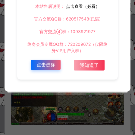
本站售后说明：
点击查看（必看）
官方交流QQ群：620517548(已满)
官方交流④群：1093921977
终身会员专属QQ群：720209672（仅限终
身VIP用户入群）
点击进群
我知道了