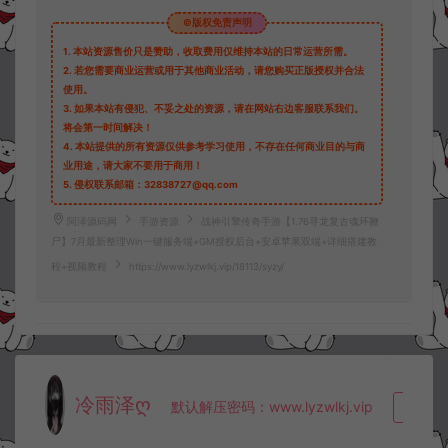
©版权免责声明
1.
本站资源售价只是赞助，收取费用仅维持本站的日常运营所需。
2.
若您需要商业运营或用于其他商业活动，请您购买正版授权并合法
使用。
3.
如果本站有侵犯、不妥之处的资源，请在网站右边客服联系我们。
将会第一时间解决！
4.
本站提供的所有资源仅供参考学习使用，不存在任何商业目的与商
业用途，请大家不要用于商用！
5.
侵权联系邮箱：32838727@qq.com
阿泽源码网
手游资源
战神引擎传奇手游【1.76寻龙复古魂环鞭
尸】7月最新整理Win一键服务端+GM授权后台+安卓苹果双端+详细搭建教
程+视频教程
https://www.lyzwlkj.vip/18113/syzy/
冷雨泽ღ
默认解压密码：www.lyzwlkj.vip
复制