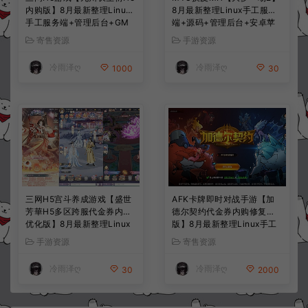
内购版】8月最新整理Linux
8月最新整理Linux手工服务
手工服务端+管理后台+GM
端+源码+管理后台+安卓苹
授权后台+简易安卓客户端
果双端+详细搭建教程+视频
寄售资源
手游资源
+详细搭建教程+视频教程
教程
冷雨泽ღ
冷雨泽ღ
1000
30
三网H5宫斗养成游戏【盛世
AFK卡牌即时对战手游【加
芳華H5多区跨服代金券内购
德尔契约代金券内购修复
优化版】8月最新整理Linux
版】8月最新整理Linux手工
手工服务端+CDK授权后台
服务端+前后端全套源码+CD
手游资源
寄售资源
+全资源安卓+详细搭建教程
K授权后台+安卓苹果双端
+视频教程
+详细搭建教程+视频教程
冷雨泽ღ
冷雨泽ღ
30
2000