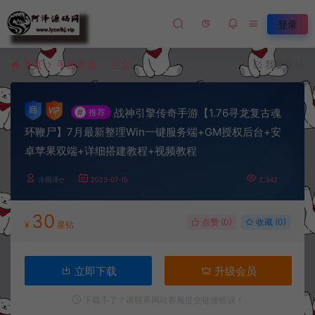
登录
首页
手游资源
正文
我要投稿
战神引擎传奇手游【1.76寻龙复古魂
#
推荐
环鞭尸】7月最新整理Win一键服务端+GM授权后台+安
卓苹果双端+详细搭建教程+视频教程
冷雨泽ღ
2023-07-15
2,342
30
点赞 (
0
)
收藏 (0)
¥
星钻
立即下载
升级会员
下载不了？请联系网站客服提交链接错误！