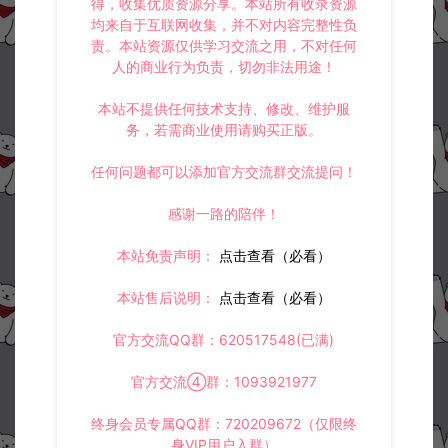
得，收集优质资源分享。本站所有收录资源
均来自于互联网收集，并不对内容完整性负
责。本站资源仅供学习交流之用，不对任何
人的商业行为负责，切勿非法用途！
本站不提供任何技术支持、修改、维护服
务，若需商业使用请购买正版。
任何问题都可以添加官方交流群交流提问！
资源下载
感谢一路的陪伴！
30
此资源下载价格为
星钻，请先
登录
本站免责声明：
点击查看（必看）
本站售后说明：
点击查看（必看）
官方交流QQ群：620517548(已满)
收藏 (4)
打赏
点赞 (
1
)
官方交流④群：1093921977
终身会员专属QQ群：720209672（仅限终
身VIP用户入群）
©版权免责声明