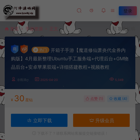
登录
首页
手游资源
正文
我要投稿
开箱子手游【魔道修仙萧炎代金券内
#
热门
购版】4月最新整理Ubuntu手工服务端+代理后台+GM物
品后台+安卓苹果双端+详细搭建教程+视频教程
冷雨泽ღ
2025-04-20
5,049
30
点赞 (
1
)
收藏 (4)
¥
星钻
立即下载
升级会员
下载不了？请联系网站客服提交链接错误！