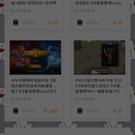
端+源码+管理后台+安卓苹
优化版】8月最新整理Linux
果双端+详细搭建教程+视频
手工服务端+CDK授权后台
手游资源
手游资源
教程
+全资源安卓+详细搭建教程
+视频教程
冷雨泽ღ
冷雨泽ღ
30
30
AFK卡牌即时对战手游【加
RED三端引擎传奇手游【20
德尔契约代金券内购修复
03我本沉默三职业】8月最
版】8月最新整理Linux手工
新整理Win一键服务端+PC
服务端+前后端全套源码+CD
安卓+详细搭建教程
寄售资源
三端传奇
K授权后台+安卓苹果双端
+详细搭建教程+视频教程
冷雨泽ღ
冷雨泽ღ
2000
30