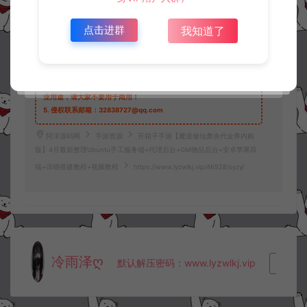
1.
本站资源售价只是赞助，收取费用仅维持本站的日常运营所需。
点击进群
我知道了
2.
若您需要商业运营或用于其他商业活动，请您购买正版授权并合法
使用。
3.
如果本站有侵犯、不妥之处的资源，请在网站右边客服联系我们。
将会第一时间解决！
4.
本站提供的所有资源仅供参考学习使用，不存在任何商业目的与商
业用途，请大家不要用于商用！
5.
侵权联系邮箱：32838727@qq.com
阿泽源码网
手游资源
开箱子手游【魔道修仙萧炎代金券内购
版】4月最新整理Ubuntu手工服务端+代理后台+GM物品后台+安卓苹果双
端+详细搭建教程+视频教程
https://www.lyzwlkj.vip/46528/syzy/
冷雨泽ღ
默认解压密码：www.lyzwlkj.vip
复制