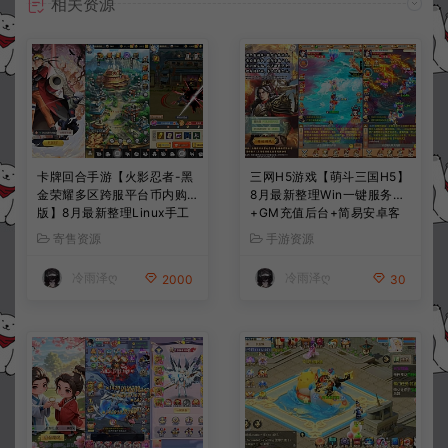
相关资源
卡牌回合手游【火影忍者-黑
三网H5游戏【萌斗三国H5】
金荣耀多区跨服平台币内购
8月最新整理Win一键服务端
版】8月最新整理Linux手工
+GM充值后台+简易安卓客
服务端+CDK授权后台+安卓
户端+详细搭建教程+视频教
寄售资源
手游资源
+详细搭建教程+视频教程
程
冷雨泽ღ
冷雨泽ღ
2000
30