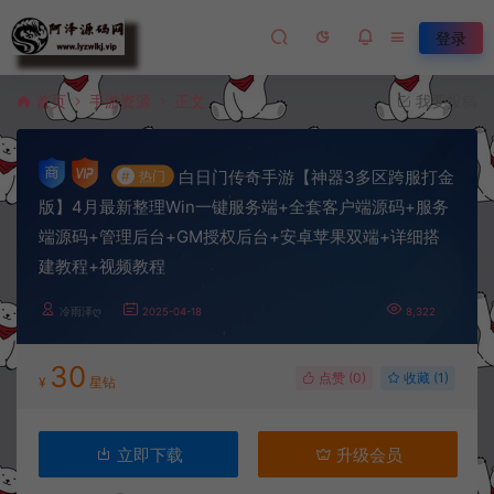
登录
首页
手游资源
正文
我要投稿
白日门传奇手游【神器3多区跨服打金
#
热门
版】4月最新整理Win一键服务端+全套客户端源码+服务
端源码+管理后台+GM授权后台+安卓苹果双端+详细搭
建教程+视频教程
冷雨泽ღ
2025-04-18
8,322
30
点赞 (
0
)
收藏 (1)
¥
星钻
立即下载
升级会员