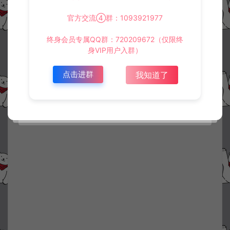
官方交流④群：1093921977
终身会员专属QQ群：720209672（仅限终
身VIP用户入群）
点击进群
我知道了