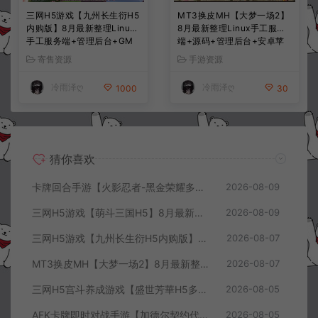
三网H5游戏【九州长生衍H5
MT3换皮MH【大梦一场2】
内购版】8月最新整理Linux
8月最新整理Linux手工服务
手工服务端+管理后台+GM
端+源码+管理后台+安卓苹
授权后台+简易安卓客户端
果双端+详细搭建教程+视频
寄售资源
手游资源
+详细搭建教程+视频教程
教程
冷雨泽ღ
冷雨泽ღ
1000
30
猜你喜欢
卡牌回合手游【火影忍者-黑金荣耀多区跨服平台币内购版】8月最新整理Linux手工服务端+CDK授权后台+安卓+详细搭建教程+视频教程
2026-08-09
三网H5游戏【萌斗三国H5】8月最新整理Win一键服务端+GM充值后台+简易安卓客户端+详细搭建教程+视频教程
2026-08-09
三网H5游戏【九州长生衍H5内购版】8月最新整理Linux手工服务端+管理后台+GM授权后台+简易安卓客户端+详细搭建教程+视频教程
2026-08-07
MT3换皮MH【大梦一场2】8月最新整理Linux手工服务端+源码+管理后台+安卓苹果双端+详细搭建教程+视频教程
2026-08-07
三网H5宫斗养成游戏【盛世芳華H5多区跨服代金券内购优化版】8月最新整理Linux手工服务端+CDK授权后台+全资源安卓+详细搭建教程+视频教程
2026-08-05
AFK卡牌即时对战手游【加德尔契约代金券内购修复版】8月最新整理Linux手工服务端+前后端全套源码+CDK授权后台+安卓苹果双端+详细搭建教程+视频教程
2026-08-05