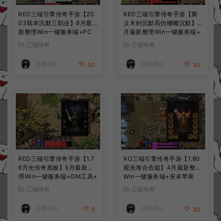
RED三端引擎传奇手游【20
RED三端引擎传奇手游【聚
03我本沉默三职业】8月最
义木剑沉默高仿嘟嘟沉默】7
新整理Win一键服务端+PC
月最新整理Win一键服务端+
安卓+详细搭建教程
PC安卓苹果+详细搭建教程
三端传奇
三端传奇
冷雨泽ღ
冷雨泽ღ
30
30
RED三端引擎传奇手游【1.7
XO三端引擎传奇手游【1.80
6月光传奇底板】5月最新整
观沧海合击版】4月最新整理
理Win一键服务端+GM工具+
Win一键服务端+安卓苹果
PC安卓苹果+详细搭建教程
+详细搭建教程
三端传奇
三端传奇
冷雨泽ღ
冷雨泽ღ
0
30