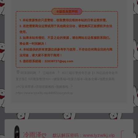
©版权免责声明
1.
本站资源售价只是赞助，收取费用仅维持本站的日常运营所需。
2.
若您需要商业运营或用于其他商业活动，请您购买正版授权并合法
使用。
3.
如果本站有侵犯、不妥之处的资源，请在网站右边客服联系我们。
将会第一时间解决！
4.
本站提供的所有资源仅供参考学习使用，不存在任何商业目的与商
业用途，请大家不要用于商用！
5.
侵权联系邮箱：32838727@qq.com
阿泽源码网
三端传奇
XO三端引擎传奇手游【1.76征战传奇金币
复古版】3月最新整理Win一键服务端+纯复古版本+装备全爆+地图全靠跑
+PC安卓苹果+详细搭建教程+视频教程
https://www.lyzwlkj.vip/44963/syzy/sdcq/
冷雨泽ღ
默认解压密码：www.lyzwlkj.vip
复制