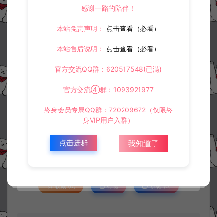
感谢一路的陪伴！
本站免责声明：
点击查看（必看）
本站售后说明：
点击查看（必看）
官方交流QQ群：620517548(已满)
官方交流④群：1093921977
终身会员专属QQ群：720209672（仅限终
资源下载
身VIP用户入群）
30
此资源下载价格为
星钻，请先
登录
点击进群
我知道了
收藏 (0)
打赏
点赞 (
0
)