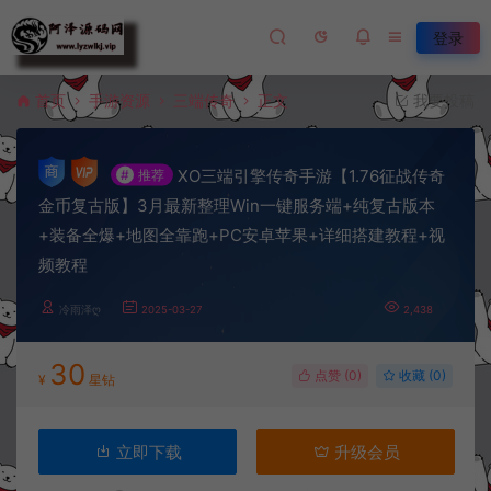
登录
首页
手游资源
三端传奇
正文
我要投稿
XO三端引擎传奇手游【1.76征战传奇
#
推荐
金币复古版】3月最新整理Win一键服务端+纯复古版本
+装备全爆+地图全靠跑+PC安卓苹果+详细搭建教程+视
频教程
冷雨泽ღ
2025-03-27
2,438
30
点赞 (
0
)
收藏 (0)
¥
星钻
立即下载
升级会员