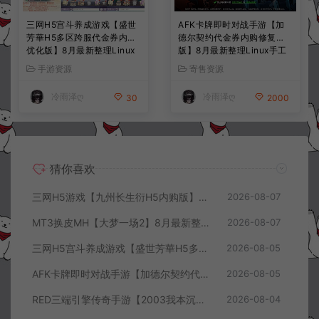
三网H5宫斗养成游戏【盛世
AFK卡牌即时对战手游【加
芳華H5多区跨服代金券内购
德尔契约代金券内购修复
优化版】8月最新整理Linux
版】8月最新整理Linux手工
手工服务端+CDK授权后台
服务端+前后端全套源码+CD
手游资源
寄售资源
+全资源安卓+详细搭建教程
K授权后台+安卓苹果双端
+视频教程
+详细搭建教程+视频教程
冷雨泽ღ
冷雨泽ღ
30
2000
猜你喜欢
三网H5游戏【九州长生衍H5内购版】8月最新整理Linux手工服务端+管理后台+GM授权后台+简易安卓客户端+详细搭建教程+视频教程
2026-08-07
MT3换皮MH【大梦一场2】8月最新整理Linux手工服务端+源码+管理后台+安卓苹果双端+详细搭建教程+视频教程
2026-08-07
三网H5宫斗养成游戏【盛世芳華H5多区跨服代金券内购优化版】8月最新整理Linux手工服务端+CDK授权后台+全资源安卓+详细搭建教程+视频教程
2026-08-05
AFK卡牌即时对战手游【加德尔契约代金券内购修复版】8月最新整理Linux手工服务端+前后端全套源码+CDK授权后台+安卓苹果双端+详细搭建教程+视频教程
2026-08-05
RED三端引擎传奇手游【2003我本沉默三职业】8月最新整理Win一键服务端+PC安卓+详细搭建教程
2026-08-04