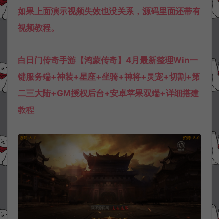
如果上面演示视频失效也没关系，源码里面还带有
视频教程。
白日门传奇手游【鸿蒙传奇】4月最新整理Win一
键服务端+神装+星座+坐骑+神将+灵宠+切割+第
二三大陆+GM授权后台+安卓苹果双端+详细搭建
教程