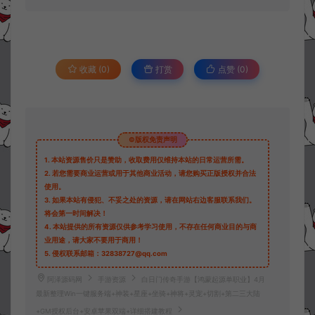
收藏 (0)
打赏
点赞 (
0
)
©版权免责声明
1.
本站资源售价只是赞助，收取费用仅维持本站的日常运营所需。
2.
若您需要商业运营或用于其他商业活动，请您购买正版授权并合法
使用。
3.
如果本站有侵犯、不妥之处的资源，请在网站右边客服联系我们。
将会第一时间解决！
4.
本站提供的所有资源仅供参考学习使用，不存在任何商业目的与商
业用途，请大家不要用于商用！
5.
侵权联系邮箱：32838727@qq.com
阿泽源码网
手游资源
白日门传奇手游【鸿蒙起源单职业】4月
最新整理Win一键服务端+神装+星座+坐骑+神将+灵宠+切割+第二三大陆
+GM授权后台+安卓苹果双端+详细搭建教程