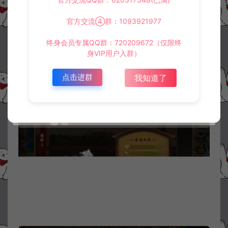
官方交流④群：1093921977
终身会员专属QQ群：720209672（仅限终
身VIP用户入群）
点击进群
我知道了