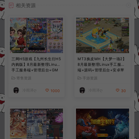
相关资源
三网H5游戏【九州长生衍H5
MT3换皮MH【大梦一场2】
内购版】8月最新整理Linux
8月最新整理Linux手工服务
手工服务端+管理后台+GM
端+源码+管理后台+安卓苹
授权后台+简易安卓客户端
果双端+详细搭建教程+视频
寄售资源
手游资源
+详细搭建教程+视频教程
教程
冷雨泽ღ
冷雨泽ღ
1000
30