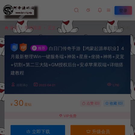
登录
首页
手游资源
正文
我要投稿
白日门传奇手游【鸿蒙起源单职业】4
#
推荐
月最新整理Win一键服务端+神装+星座+坐骑+神将+灵宠
+切割+第二三大陆+GM授权后台+安卓苹果双端+详细搭
建教程
冷雨泽ღ
2022-04-21
1,710
30
点赞 (
0
)
收藏 (0)
¥
星钻
VIP免费
立即下载
升级会员