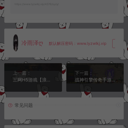
https://www.lyzwlkj.vip/4376/syzy/
冷雨泽ღ
默认解压密码：www.lyzwlkj.vip
复制
上一篇：
下一篇：
三网H5游戏【浪剑天下H5】4月最新整理Linux手工服务端+GM后台+详细搭建教程
战神引擎传奇手游【三职业幻灭琉璃】4月最新整理半手工服务端+GM授权后台+安卓+详细搭建教程
常见问题