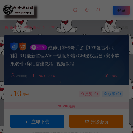
登录
首页
手游资源
正文
我要投稿
战神引擎传奇手游【1.76复古小飞
#
推荐
鞋】3月最新整理Win一键服务端+GM授权后台+安卓苹
果双端+详细搭建教程+视频教程
冷雨泽ღ
2024-03-06
2,007
10
点赞 (
0
)
收藏 (0)
¥
星钻
VIP免费
立即下载
升级会员