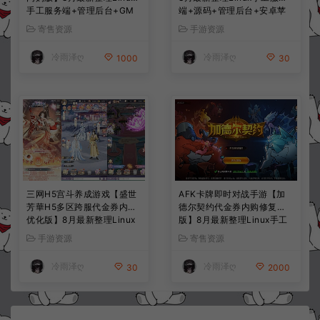
手工服务端+管理后台+GM
端+源码+管理后台+安卓苹
授权后台+简易安卓客户端
果双端+详细搭建教程+视频
寄售资源
手游资源
+详细搭建教程+视频教程
教程
冷雨泽ღ
冷雨泽ღ
1000
30
三网H5宫斗养成游戏【盛世
AFK卡牌即时对战手游【加
芳華H5多区跨服代金券内购
德尔契约代金券内购修复
优化版】8月最新整理Linux
版】8月最新整理Linux手工
手工服务端+CDK授权后台
服务端+前后端全套源码+CD
手游资源
寄售资源
+全资源安卓+详细搭建教程
K授权后台+安卓苹果双端
+视频教程
+详细搭建教程+视频教程
冷雨泽ღ
冷雨泽ღ
30
2000