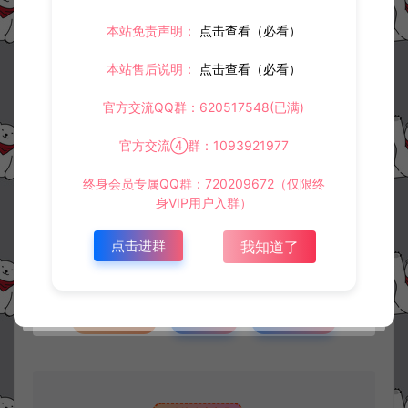
本站免责声明：
点击查看（必看）
本站售后说明：
点击查看（必看）
官方交流QQ群：620517548(已满)
官方交流④群：1093921977
资源下载
终身会员专属QQ群：720209672（仅限终
身VIP用户入群）
10
此资源下载价格为
星钻，请先
登录
点击进群
我知道了
收藏 (0)
打赏
点赞 (
0
)