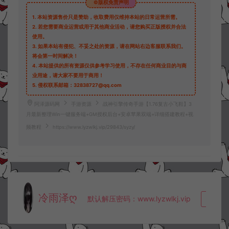
©版权免责声明
1.
本站资源售价只是赞助，收取费用仅维持本站的日常运营所需。
2.
若您需要商业运营或用于其他商业活动，请您购买正版授权并合法
使用。
3.
如果本站有侵犯、不妥之处的资源，请在网站右边客服联系我们。
将会第一时间解决！
4.
本站提供的所有资源仅供参考学习使用，不存在任何商业目的与商
业用途，请大家不要用于商用！
5.
侵权联系邮箱：32838727@qq.com
阿泽源码网
手游资源
战神引擎传奇手游【1.76复古小飞鞋】3
月最新整理Win一键服务端+GM授权后台+安卓苹果双端+详细搭建教程+视
频教程
https://www.lyzwlkj.vip/29843/syzy/
冷雨泽ღ
默认解压密码：www.lyzwlkj.vip
复制