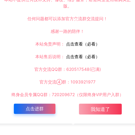
版。
任何问题都可以添加官方交流群交流提问！
感谢一路的陪伴！
本站免责声明：
点击查看（必看）
本站售后说明：
点击查看（必看）
官方交流QQ群：620517548(已满)
官方交流④群：1093921977
终身会员专属QQ群：720209672（仅限终身VIP用户入群）
点击进群
我知道了