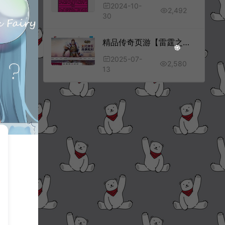
2024-10-
2,492
30
精品传奇页游【雷霆之怒四职业】7月最新整理Win一键服务端+GM充值后台+详细外网搭建教程
2025-07-
2,580
13