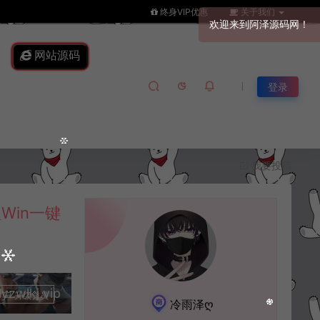
终身VIP优惠
关于我们
网站源码
登录
我要投稿
Win一键
lkj.vip
升级会员
冷雨泽ღ