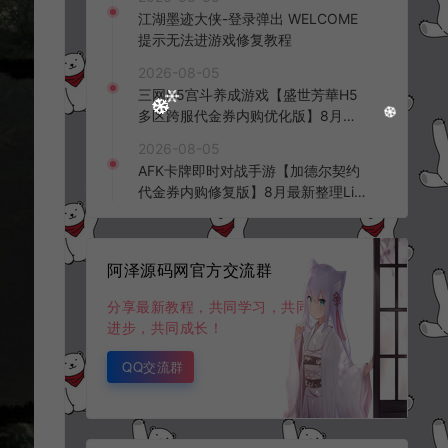
频教程
江湖墨迹大侠-登录弹出 WELCOME
提示无法进游戏修复教程
2026-08-05
三网H5宫斗养成游戏【盛世芳華H5
多区跨服代金券内购优化版】8月最
新整理Linux手工服务端+CDK授权后
2026-08-05
台+全资源安卓+详细搭建教程+视频
AFK卡牌即时对战手游【加德尔契约
教程
代金券内购修复版】8月最新整理Lin
ux手工服务端+前后端全套源码+CD
K授权后台+安卓苹果双端+详细搭建
教程+视频教程
阿泽源码网官方交流群
分享最新教程，共同学习，共同
进步，共同成长！
QQ交流群