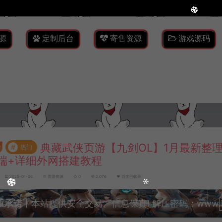
源
定制后台
寄售资源
游戏源码
典藏武侠页游【九剑OL】1月最新整理
#
热门
端+详细外网搭建教程
2025-01-06
页游资源
0
2,076
百度已收录
重承诺
丨本站提供安全交易、信息保真! 解压密码：www.lyzw