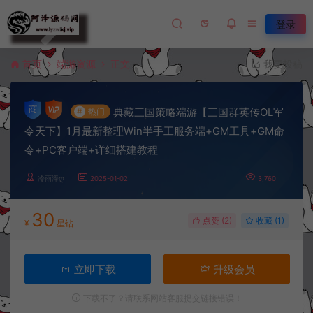
登录
首页
端游资源
正文
我要投稿
典藏三国策略端游【三国群英传OL军
#
热门
令天下】1月最新整理Win半手工服务端+GM工具+GM命
令+PC客户端+详细搭建教程
冷雨泽ღ
2025-01-02
3,760
30
点赞 (
2
)
收藏 (1)
¥
星钻
立即下载
升级会员
下载不了？请联系网站客服提交链接错误！