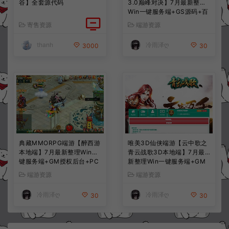
谷】全套源代码
3.0巅峰对决】7月最新整理
Win一键服务端+GS源码+百
宝阁+在线GM工具+PC客户
寄售资源
端游资源
端+详细搭建教程
thanh
冷雨泽ღ
3000
30
典藏MMORPG端游【醉西游
唯美3D仙侠端游【云中歌之
本地端】7月最新整理Win一
青云战歌3D本地端】7月最
键服务端+GM授权后台+PC
新整理Win一键服务端+GM
客户端+详细搭建教程
工具+PC客户端+详细搭建教
端游资源
端游资源
程
冷雨泽ღ
冷雨泽ღ
30
30