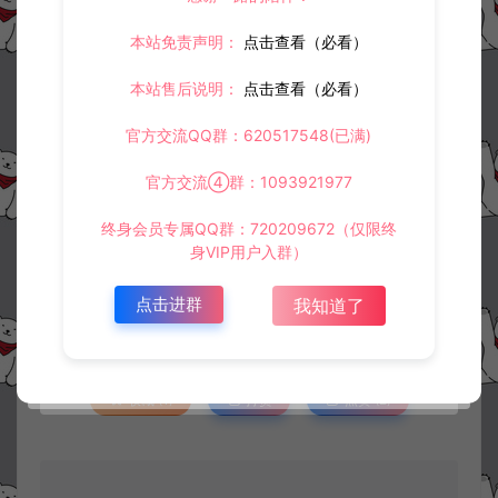
本站免责声明：
点击查看（必看）
本站售后说明：
点击查看（必看）
官方交流QQ群：620517548(已满)
官方交流④群：1093921977
资源下载
终身会员专属QQ群：720209672（仅限终
身VIP用户入群）
30
此资源下载价格为
星钻，请先
登录
点击进群
我知道了
收藏 (1)
打赏
点赞 (
2
)