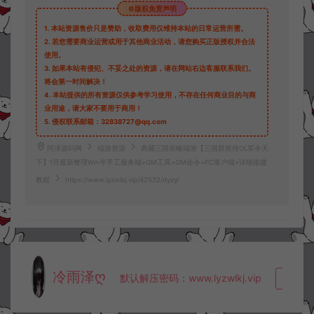
©版权免责声明
1.
本站资源售价只是赞助，收取费用仅维持本站的日常运营所需。
2.
若您需要商业运营或用于其他商业活动，请您购买正版授权并合法
使用。
3.
如果本站有侵犯、不妥之处的资源，请在网站右边客服联系我们。
将会第一时间解决！
4.
本站提供的所有资源仅供参考学习使用，不存在任何商业目的与商
业用途，请大家不要用于商用！
5.
侵权联系邮箱：32838727@qq.com
阿泽源码网
端游资源
典藏三国策略端游【三国群英传OL军令天
下】1月最新整理Win半手工服务端+GM工具+GM命令+PC客户端+详细搭建
教程
https://www.lyzwlkj.vip/42532/dyzy/
冷雨泽ღ
默认解压密码：www.lyzwlkj.vip
复制