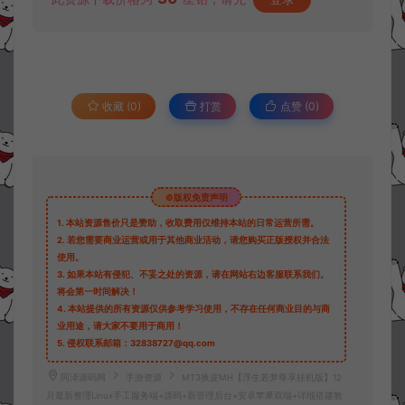
收藏 (0)
打赏
点赞 (
0
)
©版权免责声明
1.
本站资源售价只是赞助，收取费用仅维持本站的日常运营所需。
2.
若您需要商业运营或用于其他商业活动，请您购买正版授权并合法
使用。
3.
如果本站有侵犯、不妥之处的资源，请在网站右边客服联系我们。
将会第一时间解决！
4.
本站提供的所有资源仅供参考学习使用，不存在任何商业目的与商
业用途，请大家不要用于商用！
5.
侵权联系邮箱：32838727@qq.com
阿泽源码网
手游资源
MT3换皮MH【浮生若梦尊享挂机版】12
月最新整理Linux手工服务端+源码+新管理后台+安卓苹果双端+详细搭建教