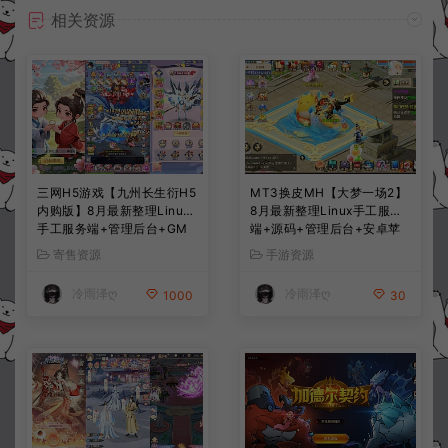
相关资源
三网H5游戏【九州长生衍H5
MT3换皮MH【大梦一场2】
内购版】8月最新整理Linux
8月最新整理Linux手工服务
手工服务端+管理后台+GM
端+源码+管理后台+安卓苹
授权后台+简易安卓客户端
果双端+详细搭建教程+视频
寄售资源
手游资源
+详细搭建教程+视频教程
教程
冷雨泽ღ
冷雨泽ღ
1000
30