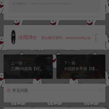
程+视频教程
https://www.lyzwlkj.vip/42404/syzy/
冷雨泽ღ
默认解压密码：www.lyzwlkj.vip
复制
上一篇：
下一篇：
三网H5游戏【封神寻仙H5代金劵内购完整版】12月最新整理Linux手工服务端+返利表+多区跨服+转表工具+管理后台+CDK授权后台+简易安卓客户端+详细搭建教程+视频教程
大话回合手游【缥缈渡劫版】12月最新整理Linux手工服务端+定制后台+CDK授权后台+安卓苹果双端+详细搭建教程+视频教程
常见问题