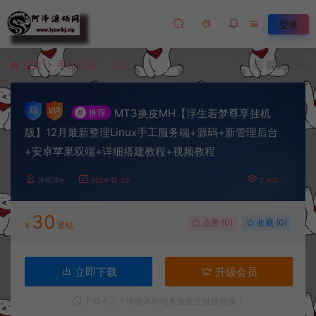
登录
首页
手游资源
正文
我要投稿
MT3换皮MH【浮生若梦尊享挂机
#
推荐
版】12月最新整理Linux手工服务端+源码+新管理后台
+安卓苹果双端+详细搭建教程+视频教程
冷雨泽ღ
2024-12-29
2,400
30
点赞 (
0
)
收藏 (0)
¥
星钻
立即下载
升级会员
下载不了？请联系网站客服提交链接错误！