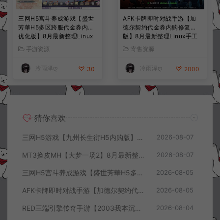
三网H5宫斗养成游戏【盛世
AFK卡牌即时对战手游【加
芳華H5多区跨服代金券内购
德尔契约代金券内购修复
优化版】8月最新整理Linux
版】8月最新整理Linux手工
手工服务端+CDK授权后台
服务端+前后端全套源码+CD
手游资源
寄售资源
+全资源安卓+详细搭建教程
K授权后台+安卓苹果双端
+视频教程
+详细搭建教程+视频教程
冷雨泽ღ
冷雨泽ღ
30
2000
猜你喜欢
三网H5游戏【九州长生衍H5内购版】8月最新整理Linux手工服务端+管理后台+GM授权后台+简易安卓客户端+详细搭建教程+视频教程
2026-08-07
MT3换皮MH【大梦一场2】8月最新整理Linux手工服务端+源码+管理后台+安卓苹果双端+详细搭建教程+视频教程
2026-08-07
三网H5宫斗养成游戏【盛世芳華H5多区跨服代金券内购优化版】8月最新整理Linux手工服务端+CDK授权后台+全资源安卓+详细搭建教程+视频教程
2026-08-05
AFK卡牌即时对战手游【加德尔契约代金券内购修复版】8月最新整理Linux手工服务端+前后端全套源码+CDK授权后台+安卓苹果双端+详细搭建教程+视频教程
2026-08-05
RED三端引擎传奇手游【2003我本沉默三职业】8月最新整理Win一键服务端+PC安卓+详细搭建教程
2026-08-04