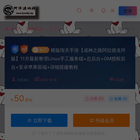
登录
首页
手游资源
正文
我要投稿
横版闯关手游【成神之路阿拉德龙环
#
热门
版】11月最新整理Linux手工服务端+总后台+GM授权后
台+安卓苹果双端+详细搭建教程
冷雨泽ღ
2022-12-10
3,529
50
点赞 (
0
)
收藏 (2)
¥
星钻
立即下载
升级会员
下载不了？请联系网站客服提交链接错误！