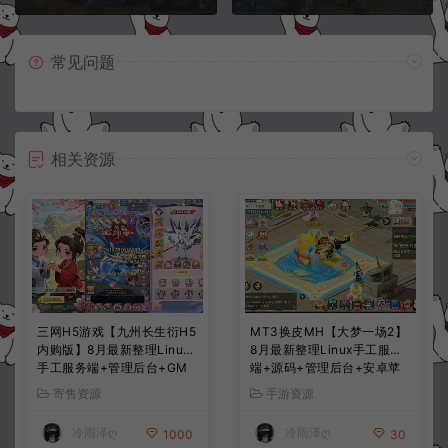
常见问题
相关资源
三网H5游戏【九州长生衍H5
MT3换皮MH【大梦一场2】
内购版】8月最新整理Linux
8月最新整理Linux手工服务
手工服务端+管理后台+GM
端+源码+管理后台+安卓苹
授权后台+简易安卓客户端
果双端+详细搭建教程+视频
寄售资源
手游资源
+详细搭建教程+视频教程
教程
冷雨泽ღ
冷雨泽ღ
1000
30