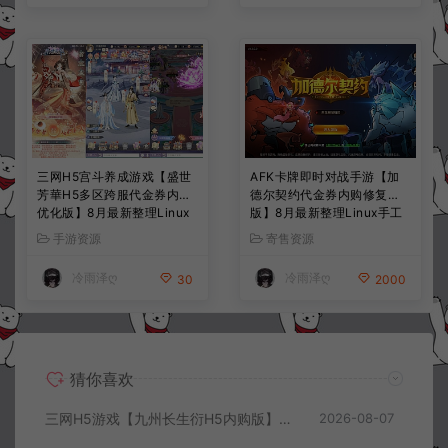
三网H5宫斗养成游戏【盛世
AFK卡牌即时对战手游【加
芳華H5多区跨服代金券内购
德尔契约代金券内购修复
优化版】8月最新整理Linux
版】8月最新整理Linux手工
手工服务端+CDK授权后台
服务端+前后端全套源码+CD
手游资源
寄售资源
+全资源安卓+详细搭建教程
K授权后台+安卓苹果双端
+视频教程
+详细搭建教程+视频教程
冷雨泽ღ
冷雨泽ღ
30
2000
猜你喜欢
三网H5游戏【九州长生衍H5内购版】8月最新整理Linux手工服务端+管理后台+GM授权后台+简易安卓客户端+详细搭建教程+视频教程
2026-08-07