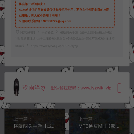
将会第一时间解决！
4.
本站提供的所有资源仅供参考学习使用，不存在任何商业目的与商
业用途，请大家不要用于商用！
5.
侵权联系邮箱：32838727@qq.com
阿泽源码网
手游资源
横版闯关手游【成神之路阿拉德龙环版】
11月最新整理Linux手工服务端+总后台+GM授权后台+安卓苹果双端+详细搭
建教程
https://www.lyzwlkj.vip/10278/syzy/
冷雨泽ღ
默认解压密码：www.lyzwlkj.vip
复制
上一篇：
下一篇：
横版闯关手游【成神阿拉德第二季】10月最新整理Linux手工服务端+运营后台+GM授权后台+安卓苹果双端+详细搭建教程
MT3换皮MH【熊熊西游2】12月最新整理Linux手工服务端+管理后台+GM后台+安卓苹果双端+详细搭建教程