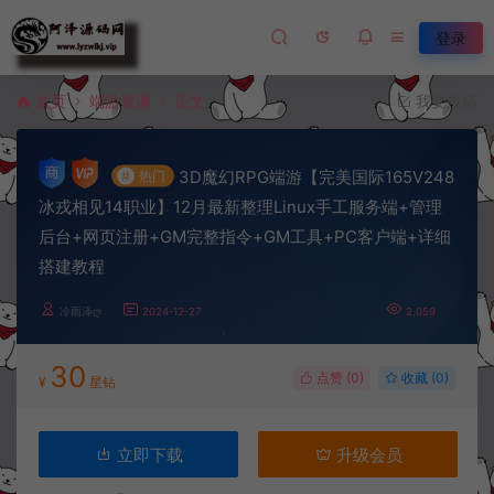
登录
首页
端游资源
正文
我要投稿
3D魔幻RPG端游【完美国际165V248
#
热门
冰戎相见14职业】12月最新整理Linux手工服务端+管理
后台+网页注册+GM完整指令+GM工具+PC客户端+详细
搭建教程
冷雨泽ღ
2024-12-27
2,059
30
点赞 (
0
)
收藏 (0)
¥
星钻
立即下载
升级会员