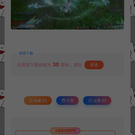
资源下载
30
此资源下载价格为
星钻，请先
登录
收藏 (0)
打赏
点赞 (
0
)
©版权免责声明