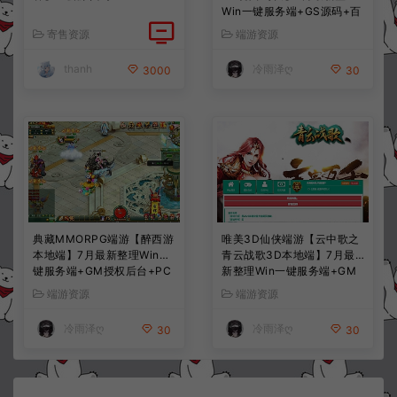
Win一键服务端+GS源码+百
宝阁+在线GM工具+PC客户
寄售资源
端游资源
端+详细搭建教程
thanh
冷雨泽ღ
3000
30
典藏MMORPG端游【醉西游
唯美3D仙侠端游【云中歌之
本地端】7月最新整理Win一
青云战歌3D本地端】7月最
键服务端+GM授权后台+PC
新整理Win一键服务端+GM
客户端+详细搭建教程
工具+PC客户端+详细搭建教
端游资源
端游资源
程
冷雨泽ღ
冷雨泽ღ
30
30