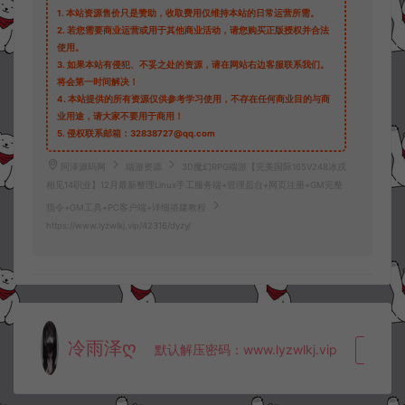
1.
本站资源售价只是赞助，收取费用仅维持本站的日常运营所需。
2.
若您需要商业运营或用于其他商业活动，请您购买正版授权并合法
使用。
3.
如果本站有侵犯、不妥之处的资源，请在网站右边客服联系我们。
将会第一时间解决！
4.
本站提供的所有资源仅供参考学习使用，不存在任何商业目的与商
业用途，请大家不要用于商用！
5.
侵权联系邮箱：32838727@qq.com
阿泽源码网
端游资源
3D魔幻RPG端游【完美国际165V248冰戎
相见14职业】12月最新整理Linux手工服务端+管理后台+网页注册+GM完整
指令+GM工具+PC客户端+详细搭建教程
https://www.lyzwlkj.vip/42316/dyzy/
冷雨泽ღ
默认解压密码：www.lyzwlkj.vip
复制