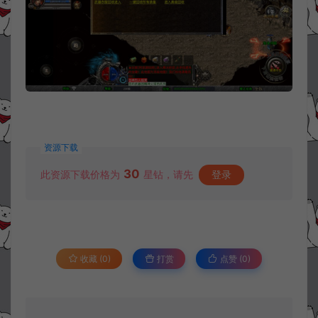
资源下载
30
此资源下载价格为
星钻，请先
登录
收藏 (0)
打赏
点赞 (
0
)