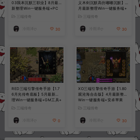
03我本沉默三职业】8月最
义木剑沉默高仿嘟嘟沉默】7
新整理Win一键服务端+PC
月最新整理Win一键服务端+
安卓+详细搭建教程
PC安卓苹果+详细搭建教程
三端传奇
三端传奇
冷雨泽ღ
冷雨泽ღ
30
30
RED三端引擎传奇手游【1.7
XO三端引擎传奇手游【1.80
6月光传奇底板】5月最新整
观沧海合击版】4月最新整理
理Win一键服务端+GM工具+
Win一键服务端+安卓苹果
PC安卓苹果+详细搭建教程
+详细搭建教程
三端传奇
三端传奇
冷雨泽ღ
冷雨泽ღ
0
30