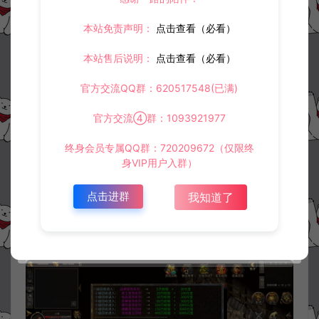
本站免责声明：
点击查看（必看）
本站售后说明：
点击查看（必看）
官方交流QQ群：620517548(已满)
官方交流④群：1093921977
终身会员专属QQ群：720209672（仅限终
身VIP用户入群）
点击进群
我知道了