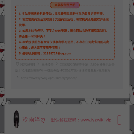
©版权免责声明
1.
本站资源售价只是赞助，收取费用仅维持本站的日常运营所需。
2.
若您需要商业运营或用于其他商业活动，请您购买正版授权并合法
使用。
3.
如果本站有侵犯、不妥之处的资源，请在网站右边客服联系我们。
将会第一时间解决！
4.
本站提供的所有资源仅供参考学习使用，不存在任何商业目的与商
业用途，请大家不要用于商用！
5.
侵权联系邮箱：32838727@qq.com
阿泽源码网
三端传奇
XO三端引擎传奇手游【1.80财神暴风合击
版】10月最新整理Win一键服务端+PC安卓苹果+详细搭建教程+视频教程
https://www.lyzwlkj.vip/53025/syzy/sdcq/
冷雨泽ღ
默认解压密码：www.lyzwlkj.vip
复制