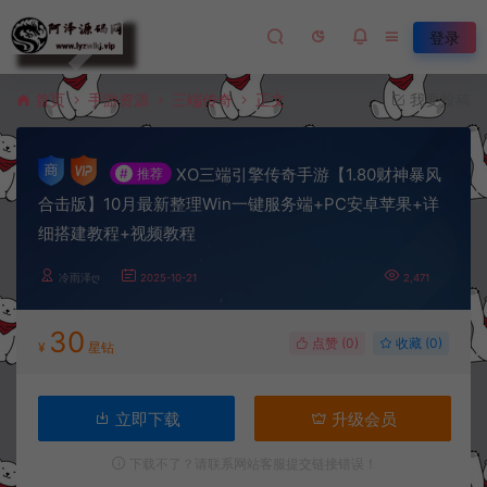
登录
首页
手游资源
三端传奇
正文
我要投稿
XO三端引擎传奇手游【1.80财神暴风
#
推荐
合击版】10月最新整理Win一键服务端+PC安卓苹果+详
细搭建教程+视频教程
冷雨泽ღ
2025-10-21
2,471
30
点赞 (
0
)
收藏 (0)
¥
星钻
立即下载
升级会员
下载不了？请联系网站客服提交链接错误！