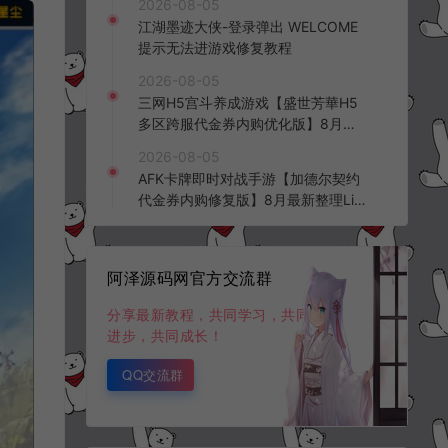
2026-08-05
频教程
江湖墨迹大侠-登录弹出 WELCOME
提示无法进游戏修复教程
2026-08-05
三网H5宫斗养成游戏【盛世芳華H5
多区跨服代金券内购优化版】8月最
新整理Linux手工服务端+CDK授权后
2026-08-05
台+全资源安卓+详细搭建教程+视频
AFK卡牌即时对战手游【加德尔契约
教程
代金券内购修复版】8月最新整理Lin
ux手工服务端+前后端全套源码+CD
K授权后台+安卓苹果双端+详细搭建
教程+视频教程
阿泽源码网官方交流群
分享最新教程，共同学习，共同
进步，共同成长！
QQ交流群