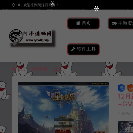
HI，欢迎来到阿泽源码网！
首页
手游资
软件工具
首页
端游资源
正文
12
+G
冷雨泽ღ
郑