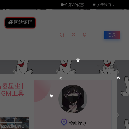
终身VIP优惠
关于我们
网站源码
登录
我要投稿
名器星尘】
+GM工具
冷雨泽ღ
lkj.vip
升级会员