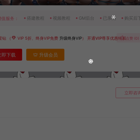
搭建教程
视频教程
GM后台
已亲测
购买后
增值服务：
星钻
（
VIP 5折、终身VIP免费
升级终身VIP
）
开通VIP尊享优惠特权
点赞 (
0
)
立即下载
升级会员
立即咨