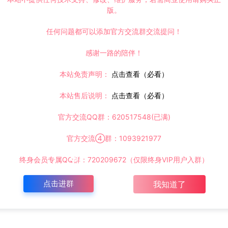
版。
任何问题都可以添加官方交流群交流提问！
感谢一路的陪伴！
本站免责声明：
点击查看（必看）
本站售后说明：
点击查看（必看）
官方交流QQ群：620517548(已满)
官方交流④群：1093921977
终身会员专属QQ群：720209672（仅限终身VIP用户入群）
点击进群
我知道了