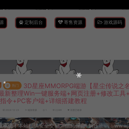
源
定制后台
寄售资源
游戏源码
3D星座MMORPG端游【星尘传说之
#
热门
月最新整理Win一键服务端+网页注册+修改工具
M指令+PC客户端+详细搭建教程
2024-12-23
端游资源
1
2,049
百度已收录
重承诺
丨本站提供安全交易、信息保真! 解压密码：www.lyzw