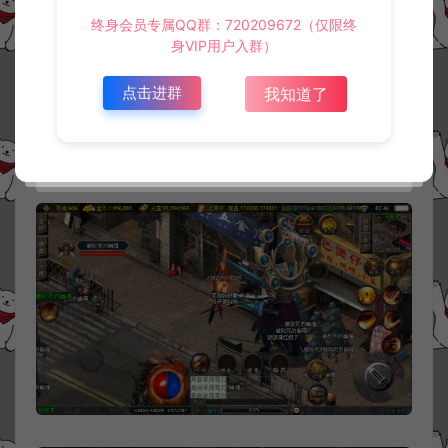
终身会员专属QQ群：720209672（仅限终
身VIP用户入群）
点击进群
我知道了