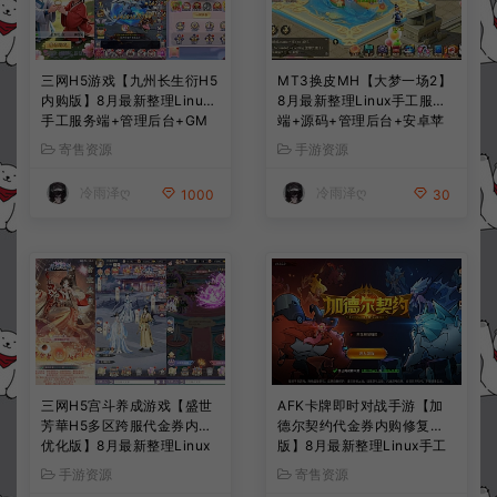
三网H5游戏【九州长生衍H5
MT3换皮MH【大梦一场2】
内购版】8月最新整理Linux
8月最新整理Linux手工服务
手工服务端+管理后台+GM
端+源码+管理后台+安卓苹
授权后台+简易安卓客户端
果双端+详细搭建教程+视频
寄售资源
手游资源
+详细搭建教程+视频教程
教程
冷雨泽ღ
冷雨泽ღ
1000
30
三网H5宫斗养成游戏【盛世
AFK卡牌即时对战手游【加
芳華H5多区跨服代金券内购
德尔契约代金券内购修复
优化版】8月最新整理Linux
版】8月最新整理Linux手工
手工服务端+CDK授权后台
服务端+前后端全套源码+CD
手游资源
寄售资源
+全资源安卓+详细搭建教程
K授权后台+安卓苹果双端