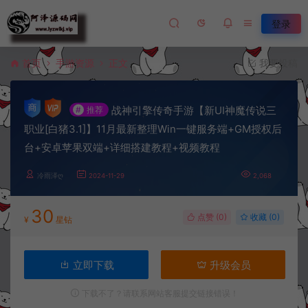
登录
首页
手游资源
正文
我要投稿
战神引擎传奇手游【新UI神魔传说三
#
推荐
职业[白猪3.1]】11月最新整理Win一键服务端+GM授权后
台+安卓苹果双端+详细搭建教程+视频教程
冷雨泽ღ
2024-11-29
2,068
30
点赞 (
0
)
收藏 (0)
¥
星钻
立即下载
升级会员
下载不了？请联系网站客服提交链接错误！