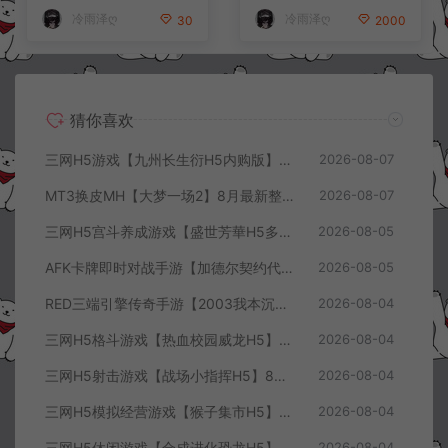
+视频教程
+详细搭建教程+视频教程
冷雨泽ღ
冷雨泽ღ
30
2000
猜你喜欢
三网H5游戏【九州长生衍H5内购版】8月最新整理Linux手工服务端+管理后台+GM授权后台+简易安卓客户端+详细搭建教程+视频教程
2026-08-07
MT3换皮MH【大梦一场2】8月最新整理Linux手工服务端+源码+管理后台+安卓苹果双端+详细搭建教程+视频教程
2026-08-07
三网H5宫斗养成游戏【盛世芳華H5多区跨服代金券内购优化版】8月最新整理Linux手工服务端+CDK授权后台+全资源安卓+详细搭建教程+视频教程
2026-08-05
AFK卡牌即时对战手游【加德尔契约代金券内购修复版】8月最新整理Linux手工服务端+前后端全套源码+CDK授权后台+安卓苹果双端+详细搭建教程+视频教程
2026-08-05
RED三端引擎传奇手游【2003我本沉默三职业】8月最新整理Win一键服务端+PC安卓+详细搭建教程
2026-08-04
三网H5格斗游戏【热血校园威龙H5】8月最新整理Linux手工服务端+Win一键服务端+解压即玩+简易安卓客户端+详细搭建教程
2026-08-04
三网H5射击游戏【战场小指挥H5】8月最新整理Linux手工服务端+Win一键服务端+解压即玩+简易安卓客户端+详细搭建教程
2026-08-04
三网H5模拟经营游戏【猴子集市H5】8月最新整理Linux手工服务端+Win一键服务端+解压即玩+简易安卓客户端+详细搭建教程
2026-08-04
三网H5休闲游戏【合成进化恐龙H5】8月最新整理Linux手工服务端+Win一键服务端+解压即玩+简易安卓客户端+详细搭建教程
2026-08-04