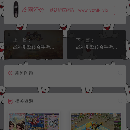
冷雨泽ღ
默认解压密码：www.lyzwlkj.vip
复制
上一篇：
下一篇：
战神引擎传奇手游【1.80魅影火龙三职业】11月最新整理Win一键服务端+GM授权后台+安卓苹果双端+详细搭建教程+视频教程
战神引擎传奇手游【新UI1.80末日沙城三职业修复版】11月最新整理Win一键服务端+GM授权后台+安卓苹果双端+详细搭建教程+视频教程
常见问题
相关资源