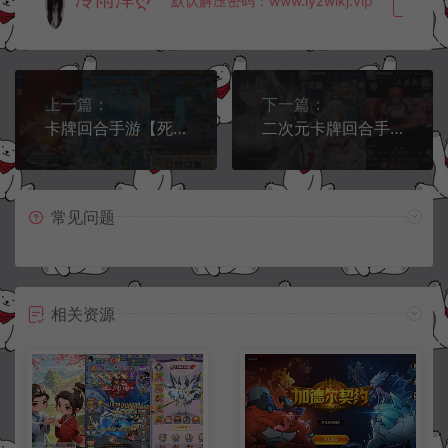
默认解压密码：www.lyzwlkj.vip
复制
上一篇：
下一篇：
卡牌回合手游【死神-仙境竞技场内购版】8月最新整理Linux手工服务端+多区跨服+全物品ID+CDK授权后台+安卓+详细搭建教程+视频教程
二次元卡牌回合手游【天使计划の逆袭】10月最新整理Linux手工服务端+多区跨服+GM授权后台+物品ID+安卓+详细搭建教程+视频教程
常见问题
相关资源