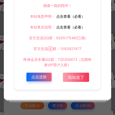
感谢一路的陪伴！
本站免责声明：
点击查看（必看）
本站售后说明：
点击查看（必看）
官方交流QQ群：620517548(已满)
官方交流④群：1093921977
终身会员专属QQ群：720209672（仅限终
身VIP用户入群）
资源下载
500
此资源下载价格为
星钻，请先
登录
点击进群
我知道了
收藏 (0)
打赏
点赞 (
0
)