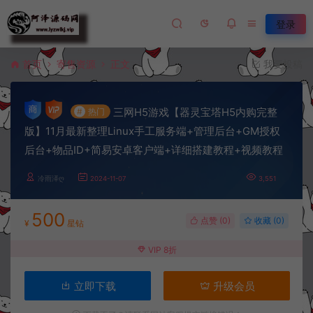
登录
首页
寄售资源
正文
我要投稿
三网H5游戏【器灵宝塔H5内购完整
#
热门
版】11月最新整理Linux手工服务端+管理后台+GM授权
后台+物品ID+简易安卓客户端+详细搭建教程+视频教程
冷雨泽ღ
2024-11-07
3,551
500
点赞 (
0
)
收藏 (0)
¥
星钻
VIP 8折
立即下载
升级会员