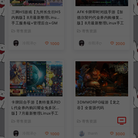
三网H5游戏【九州长生衍H5
AFK卡牌即时对战手游【加
内购版】8月最新整理Linux
德尔契约代金券内购修复
手工服务端+管理后台+GM
版】8月最新整理Linux手工
授权后台+简易安卓客户端
服务端+前后端全套源码+CD
寄售资源
寄售资源
+详细搭建教程+视频教程
K授权后台+安卓苹果双端
+详细搭建教程+视频教程
冷雨泽ღ
冷雨泽ღ
1000
2000
卡牌回合手游【奥特曼系列O
3DMMORPG端游【龙之
L代金券内购闪耀金兔多区
谷】全套源代码
版】7月最新整理Linux手工
服务端+加解密工具+CDK授
寄售资源
寄售资源
权后台+安卓+详细搭建教程
+视频教程
冷雨泽ღ
thanh
1000
3000