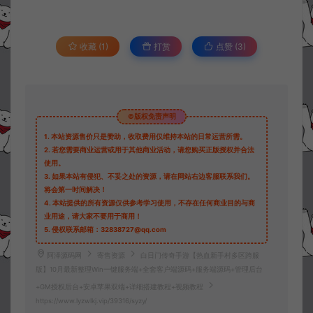
收藏 (1)
打赏
点赞 (
3
)
©版权免责声明
1.
本站资源售价只是赞助，收取费用仅维持本站的日常运营所需。
2.
若您需要商业运营或用于其他商业活动，请您购买正版授权并合法
使用。
3.
如果本站有侵犯、不妥之处的资源，请在网站右边客服联系我们。
将会第一时间解决！
4.
本站提供的所有资源仅供参考学习使用，不存在任何商业目的与商
业用途，请大家不要用于商用！
5.
侵权联系邮箱：32838727@qq.com
阿泽源码网
寄售资源
白日门传奇手游【热血新手村多区跨服
版】10月最新整理Win一键服务端+全套客户端源码+服务端源码+管理后台
+GM授权后台+安卓苹果双端+详细搭建教程+视频教程
https://www.lyzwlkj.vip/39316/syzy/