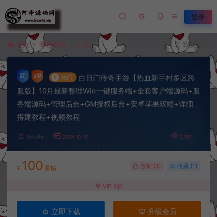
登录
首页
寄售资源
正文
我要投稿
白日门传奇手游【热血新手村多区跨
#
热门
服版】10月最新整理Win一键服务端+全套客户端源码+服
务端源码+管理后台+GM授权后台+安卓苹果双端+详细
搭建教程+视频教程
冷雨泽ღ
2024-10-19
3,160
100
点赞 (
3
)
收藏 (1)
¥
星钻
VIP 8折
立即下载
升级会员