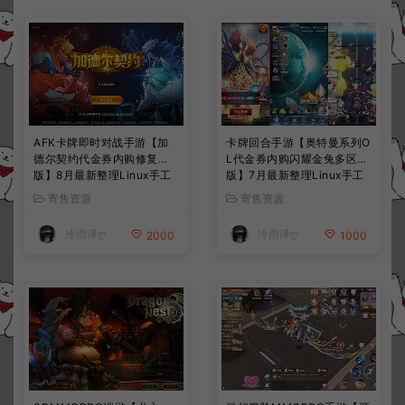
AFK卡牌即时对战手游【加
卡牌回合手游【奥特曼系列O
德尔契约代金券内购修复
L代金券内购闪耀金兔多区
版】8月最新整理Linux手工
版】7月最新整理Linux手工
服务端+前后端全套源码+CD
服务端+加解密工具+CDK授
寄售资源
寄售资源
K授权后台+安卓苹果双端
权后台+安卓+详细搭建教程
+详细搭建教程+视频教程
+视频教程
冷雨泽ღ
冷雨泽ღ
2000
1000